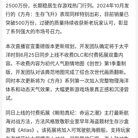
2500万份，长期稳居生存游戏热门行列。2024年10月发
行的《方舟：生存飞升》表现同样特别出彩，目前销量已
突破500万份，过硬的质量持续收获新老玩家认可，彰显
了系列强大的市场号召力。
本次直播官宣重磅版本更新规划，开发团队确定将于太平
洋时刻6月25日同步上线不收费DLC和付费拓展双重内
容。不收费内容为初代人气剧情地图《创世》第1季重制
版，开发团队对该典范地图完成了综合次世代画质翻新。
同时本次更新将为《方舟》系列第一次加入完整物理海洋
体系和动态天气效果，大幅更新游戏场景真正感和沉浸尝
试。
同日上线的付费拓展《鲍勃真纪：命运之潮》主打最新航
海对战方法，方法风格致敬职业室早年海盗题材生存沙盒
游戏《Atlas》。该拓展将加入可驾驶航海舰船，支持玩家