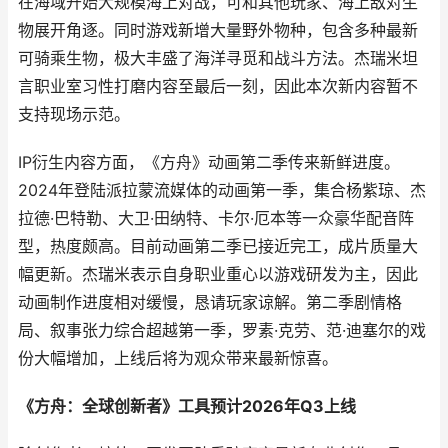
在海域开始大规模海上对战，可和其他玩家、海上敌对生
物展开角逐。同时游戏新增大量野外物种，包含多种最新
可骑乘生物，极大丰盛了海洋寻觅和战斗方法。杰瑞米坦
言职业室习性打磨内容至最后一刻，因此本次新内容暂不
支持现场示范。
IP衍生内容方面，《方舟》动画第二季传来新鲜进度。
2024年登陆派拉蒙流媒体的动画第一季，集合杨紫琼、杰
拉德·巴特勒、大卫·田纳特、卡尔·厄本等一众豪华配音阵
型，热度颇高。目前动画第二季已接近完工，成片质量大
幅更新。杰瑞米表示自身职业重心以游戏研发为主，因此
动画制作进度相对缓慢，恳请玩家谅解。第二季剧情格
局、叙事张力综合超越第一季，罗素·克劳、范·迪塞尔的戏
份大幅增加，上线后将为观众带来最新惊喜。
《方舟：全球创新者》工具预计2026年Q3上线