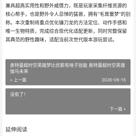
兼具超高实用性和野外威慑力，既是玩家采集纤维资源的
核心帮手，也是野外令人忌惮的猛兽，拥有“毛茸噩梦”的别
称。本次重制将重点优化镰刀龙的方法定位、动作手感和
唯一生物特质，完成综合现代化适配更新，同时完整保留
其典范的野性趣味，适配当前次世代版本游玩尝试。
奥特曼超时空英雄梦比优斯有啥子技能 奥特曼超时空英雄
伽马未来
« 上一篇
2026-06-15
没有了！
下一篇 »
延伸阅读