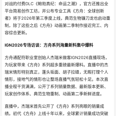
对战的付费DLC《鲍勃真纪：命运之潮》，官方还推出全
平台简易创作工坊，并公布专业工具《方舟：全球创新
者》将于2026年第三季度上线，典范生物镰刀龙也启动重
制，除了这些之后《方舟》动画第二季制作接近完工、内
容综合更新。
IGN2026专场访谈：方舟系列海量新料集中爆料
方舟通配符职业室创始人杰瑞米做客IGN2026直播现场，
为玩家带来《方舟》系列超多重磅最新爆料。直播中的杰
瑞米情形特别真正，蓬头垢面、胡子拉碴，无暇打理个人
情形，接地气的情形也让整场直播气氛轻松十足。本次直
播全程干货满满，公开了系列销量数据、最新版本更新、
玩家创作体系、典范生物重制、动画第二季新鲜进度。
直播中，杰瑞米首先公开了《方舟》系列亮眼的销量成
绩。初代《方舟》上线十年以来，全球累计销量成功突破