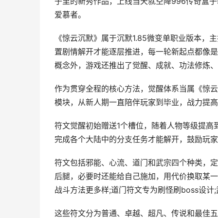
子里的新秀作品，上线当天就空降996传奇盒子
爱慕者。
《惊云沉默》属于沉默1.85微变单职业版本，
置剧情解开才能逐层推进，每一轮新起点都像是
概念外，游戏还推出了觉醒、成就、功法修炼、
作为贯穿全程的核心方法，觉醒体系当属《惊云沉
模块，从新人期一直陪伴玩家到毕业，战力提高
符文觉醒初始赠送1个槽位，随着人物等级提高到6
完成各个大陆中的分支任务才能解开，鼓励玩家
符文包括邪能、心流、道门和武宗四个种类，定位
后腿，必要时还能给自己施加，用代价换取某一
战斗方法更多样;道门符文专为刷怪刷boss设
这些符文分为普通、卓越、超凡、传说和最佳五