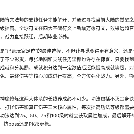
陆符文法师的支线任务才能解开，并通过寻找当前大陆的觉醒之
级提高。全球符文在四大基础符文上新增万象符文，效果远超普
，战力直接跃迁，后期毕业必养。
是“记录玩家足迹”的最佳选择，不但让寻觅变得更有意义，还是
了不少彩蛋，每张地图和支线任务里都也许存在惊喜，只要找到
成就积分奖励。成就积分达到一定数值后还能提高成就等级，对
免、最终伤害等核心加成进行提高，全方位强化战力。另外，额
神魔修炼这两大体系的长线养成必不可少。功法包括不灭金身诀
、打怪伤害和真正伤害三大核心属性，每次提高功法等级都需要
法达到25、50、75和100级时就会获取属性加成，最后解开
抗boss还是PK都更稳。