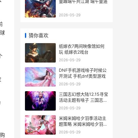
本
童趣端午共江湖 端午童遥
2026-05-29
前
球
猜你喜欢
纸嫁衣7两间映像馆如何
玩 纸嫁衣2戏台
个
2026-05-29
DNF手机游戏啥子时候公
开测试 手机dnf类型游戏
家
2026-05-29
三国志幻想大陆12.15寻宝
活动主题有啥子 三国志幻
的
想大陆0.1折
2026-05-29
，
米姆米姆哈夕羽季活动主
题策略 米姆米姆哈夕羽雀
怎么培育
2026-05-29
购