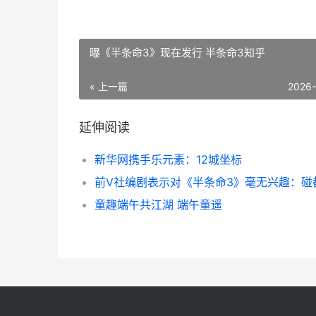
曝《半条命3》现在发行 半条命3知乎
« 上一篇
2026
延伸阅读
新华网携手乐元素：12城坐标
童趣端午共江湖 端午童遥