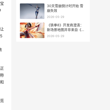
宝
30天雪崩倒计时开始 雪
神
崩失效
2026-05-29
《铁拳8》开发商澄清：
让
新场景地图并非来自《刃
牙》 铁拳8人物介绍图片
5
2026-05-29
数
。
正
称
和
觅