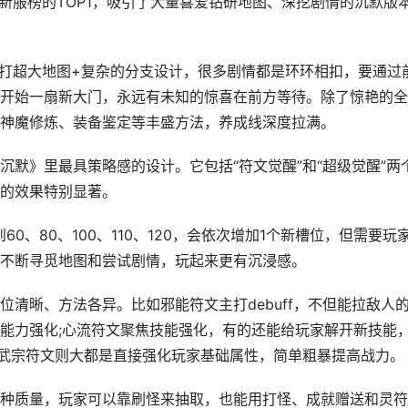
新服榜的TOP1，吸引了大量喜爱钻研地图、深挖剧情的沉默版
主打超大地图+复杂的分支设计，很多剧情都是环环相扣，要通过
开始一扇新大门，永远有未知的惊喜在前方等待。除了惊艳的全
神魔修炼、装备鉴定等丰盛方法，养成线深度拉满。
默》里最具策略感的设计。它包括“符文觉醒”和“超级觉醒”两
的效果特别显著。
0、80、100、110、120，会依次增加1个新槽位，但需要玩
不断寻觅地图和尝试剧情，玩起来更有沉浸感。
清晰、方法各异。比如邪能符文主打debuff，不但能拉敌人
能力强化;心流符文聚焦技能强化，有的还能给玩家解开新技能
计;武宗符文则大都是直接强化玩家基础属性，简单粗暴提高战力。
种质量，玩家可以靠刷怪来抽取，也能用打怪、成就赠送和灵符