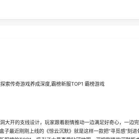
”探索传奇游戏养成深度,霸榜新服TOP1 霸榜游戏
洞大开的支线设计，玩家跟着剧情推动一边满足好奇心，一边完
盒子最近刚刚上线的《惊云沉默》就是这样一款把“寻觅感”刻进