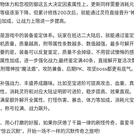
物体力和忽视防御这五大决定因素属性上，更新同样需要消耗元
等级逐渐下降，但累计修炼200次后，就能通过灵符直接晋升“
的加成，让战力上限进一步拔高。
是游戏中的装备鉴定体系。玩家在抵达二大陆后，就能通过鉴定
机质量，质量越高，附带属性条数越多、数值越强，最多可解开
要的是，装备可以反复鉴定，质量不会掉级，不用尝试懊悔的感
属性加成，进一步强化战力;最终鉴定满40条，直接解开复活次
附赠神技“魔法盾”，攻防兼备，后期PK、攻坚boss都更有底气
补强战力、丰盛养成趣味。比如至宝进阶可提高攻击、血量、真
性，消耗灵符和对应大陆证明即可进阶，稳步提高、效果直观。
满星额外解开全属性、打怪伤害、暴击、体力等加成，消耗元宝
，称号拉满、战力飙升。
、用心打磨的好服，如果你厌倦了千篇一律的刷怪传奇，喜爱寻
“惊云沉默”，开始一场不一样的沉默传奇之旅吧!