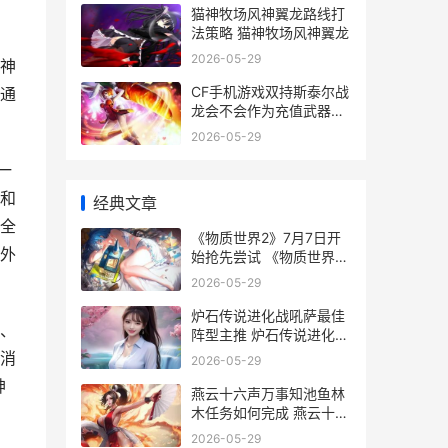
猫神牧场风神翼龙路线打
法策略 猫神牧场风神翼龙
2026-05-29
神
CF手机游戏双持斯泰尔战
通
龙会不会作为充值武器上
线 cf手机游戏双持怎么玩
2026-05-29
一
和
经典文章
全
《物质世界2》7月7日开
外
始抢先尝试 《物质世界
2》预告
2026-05-29
炉石传说进化战吼萨最佳
、
阵型主推 炉石传说进化有
冲锋吗
消
2026-05-29
神
燕云十六声万事知池鱼林
木任务如何完成 燕云十六
声万事知
2026-05-29