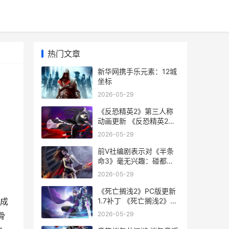
热门文章
新华网携手乐元素：12城
坐标
2026-05-29
《反恐精英2》第三人称
动画更新 《反恐精英2》
直接安装游戏
2026-05-29
前V社编剧表示对《半条
命3》毫无兴趣：碰都不
想碰
2026-05-29
《死亡搁浅2》PC版更新
1.7补丁 《死亡搁浅2》
成
PC修改器
2026-05-29
骨