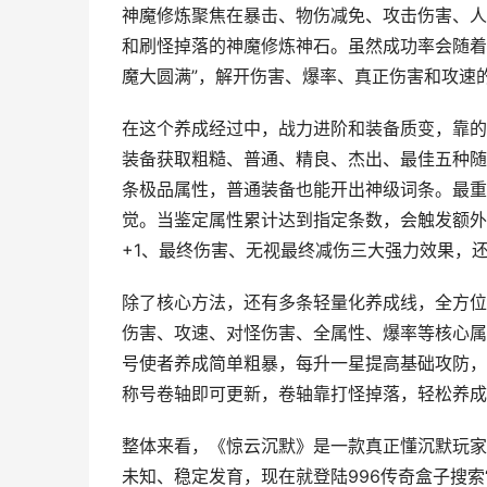
神魔修炼聚焦在暴击、物伤减免、攻击伤害、人
和刷怪掉落的神魔修炼神石。虽然成功率会随着
魔大圆满”，解开伤害、爆率、真正伤害和攻速
在这个养成经过中，战力进阶和装备质变，靠的
装备获取粗糙、普通、精良、杰出、最佳五种随
条极品属性，普通装备也能开出神级词条。最重
觉。当鉴定属性累计达到指定条数，会触发额外
+1、最终伤害、无视最终减伤三大强力效果，还
除了核心方法，还有多条轻量化养成线，全方位
伤害、攻速、对怪伤害、全属性、爆率等核心属
号使者养成简单粗暴，每升一星提高基础攻防，
称号卷轴即可更新，卷轴靠打怪掉落，轻松养成
整体来看，《惊云沉默》是一款真正懂沉默玩家
未知、稳定发育，现在就登陆996传奇盒子搜索