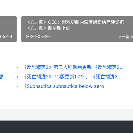
《心之眼》CEO：游戏更新内藏有组织给差评证据
《心之眼》新更新上线
-05-29
2026-05-29
下一篇 
《反恐精英2》第三人称动画更新 《反恐精英2》直接安装游戏
前V社编剧表示对《半条命3》毫无兴趣：碰都不想碰
《死亡搁浅2》PC版更新1.7补丁 《死亡搁浅2》PC修改器
《Subnautica subnautica below zero