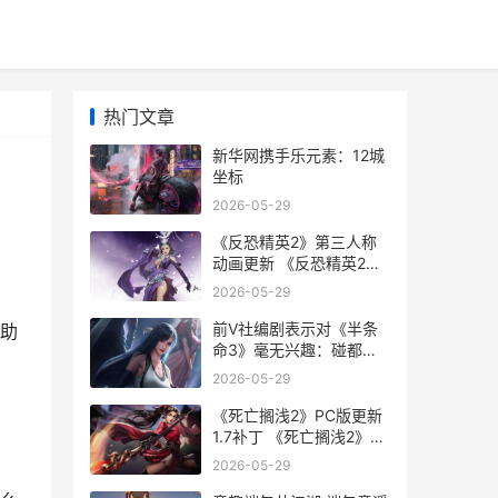
热门文章
新华网携手乐元素：12城
坐标
2026-05-29
《反恐精英2》第三人称
动画更新 《反恐精英2》
直接安装游戏
2026-05-29
前V社编剧表示对《半条
助
命3》毫无兴趣：碰都不
想碰
2026-05-29
《死亡搁浅2》PC版更新
1.7补丁 《死亡搁浅2》
PC修改器
2026-05-29