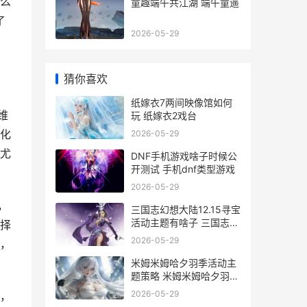
那么
童趣端午共江湖 端午童遥
了
2026-05-29
猜你喜欢
纸嫁衣7两间映像馆如何
维
玩 纸嫁衣2戏台
化
2026-05-29
尤
DNF手机游戏啥子时候公
开测试 手机dnf类型游戏
2026-05-29
，
三国志幻想大陆12.15寻宝
活动主题有啥子 三国志幻
择
想大陆0.1折
2026-05-29
，
米姆米姆哈夕羽季活动主
题策略 米姆米姆哈夕羽雀
怎么培育
2026-05-29
，