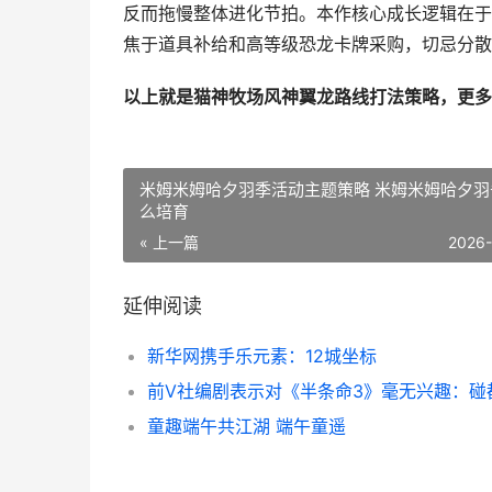
反而拖慢整体进化节拍。本作核心成长逻辑在于
焦于道具补给和高等级恐龙卡牌采购，切忌分散
以上就是猫神牧场风神翼龙路线打法策略，更多
米姆米姆哈夕羽季活动主题策略 米姆米姆哈夕羽
么培育
« 上一篇
2026
延伸阅读
新华网携手乐元素：12城坐标
童趣端午共江湖 端午童遥