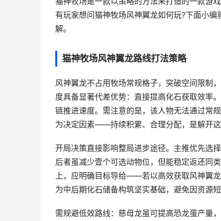
猫神牧场是一款以策略的方法来打造的一款游戏
有玩家想问猫神牧场风神翼龙如何玩?下面小编
解。
猫神牧场风神翼龙路线打法策略
风神翼龙不占用牧场常规格子，突破空间限制，
度具备显著代差优势：直接提高化石获取效率。
链推进速度。需注意的是，该人物无法通过常规
为决定因素——持续积累、合理分配，是解开这
开局决策直接影响整局进步途径。主推优先选择“
后者虽减少壹个可选动物位，但能稳定返还同类
上，应明确目标导给——若以高效获取风神翼龙
为中后期化石储备构筑坚实基础，避免因资源短
需规避低效路线：慈母龙虽可提高恐龙蛋产量，