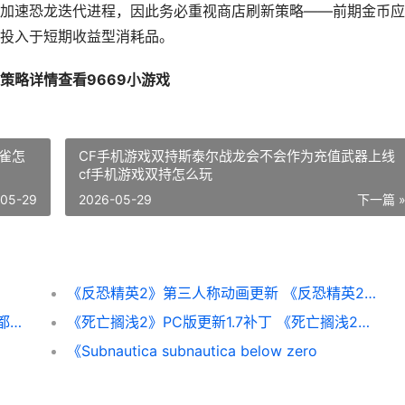
加速恐龙迭代进程，因此务必重视商店刷新策略——前期金币应
投入于短期收益型消耗品。
策略详情查看9669小游戏
雀怎
CF手机游戏双持斯泰尔战龙会不会作为充值武器上线
cf手机游戏双持怎么玩
-05-29
2026-05-29
下一篇 
《反恐精英2》第三人称动画更新 《反恐精英2》直接安装游戏
前V社编剧表示对《半条命3》毫无兴趣：碰都不想碰
《死亡搁浅2》PC版更新1.7补丁 《死亡搁浅2》PC修改器
《Subnautica subnautica below zero