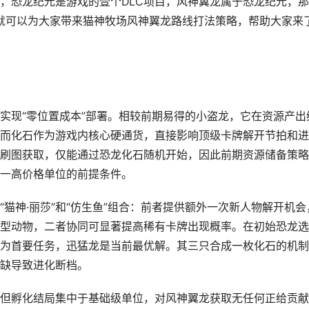
，恐龙纪元是游戏的壹个DLC项目，风神翼龙属于恐龙纪元，
就可以为大家带来猫神牧场风神翼龙路线打法策略，帮助大家来
实现“零位置成本”部署。相较前期易得的小盗龙，它在资源产出
而化石作为游戏内核心硬通货，直接影响顶级卡牌解开节拍和进
刷图获取，仅能通过恐龙化石随机开始，因此前期资源储备策略
一高价格单位的前提条件。
猫神·丽莎”和“仿生鱼”组合：前者提供额外一次新人物解开机会
型动物，二者协同可显著提高稀有卡牌出现概率。在初始恐龙选
为首要任务，迅猛龙是当前最优解。其三只合成一枚化石的机制
缺导致进化断档。
但孵化结局集中于基础级单位，对风神翼龙获取无任何正给贡献