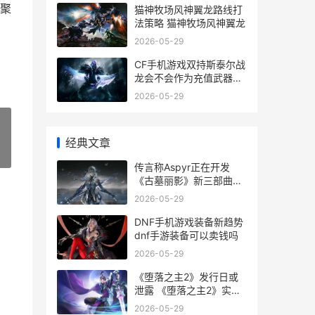
聚
猫神牧场风神翼龙路线打
法策略 猫神牧场风神翼龙
2026-05-29
CF手机游戏双持斯泰尔战
龙会不会作为充值武器上
线 cf手机游戏双持怎么玩
2026-05-29
经典文章
»
传言称Aspyr正在开发
《古墓丽影》新三部曲重
制
2026-05-29
DNF手机游戏装备新趋势
dnf手游装备可以卖钱吗
2026-05-29
《堕落之主2》发行日或
泄露 《堕落之主2》实机
首曝
2026-05-29