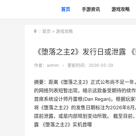
首页
手游资讯
游戏攻略
首页
>
游戏攻略
《堕落之主2》发行日或泄露 
作者：
admin
•
更新时间：2026-05-29
摘要：距离《堕落之主2》正式公布尚不足一年
的网络列表短暂出现，暗示这款备受期待的续作或将
首席系统设计师丹雷根(Dan Regan)。根据
将《堕落之主2》的发售日期标注为2026年
提前泄露，或是内部规划变动所致。 截至目前，开
露 《堕落之主2》实机首曝