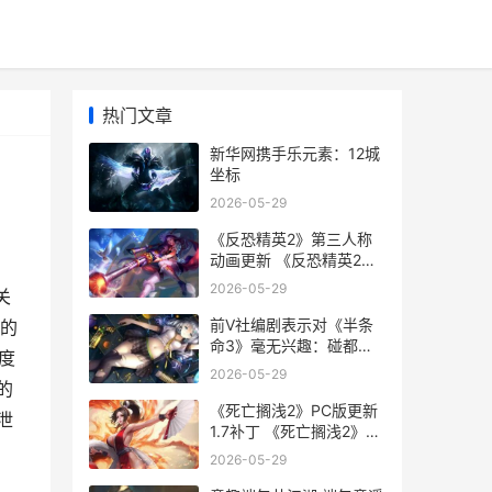
热门文章
新华网携手乐元素：12城
坐标
2026-05-29
《反恐精英2》第三人称
动画更新 《反恐精英2》
直接安装游戏
2026-05-29
关
前V社编剧表示对《半条
s的
命3》毫无兴趣：碰都不
一度
想碰
2026-05-29
的
《死亡搁浅2》PC版更新
泄
1.7补丁 《死亡搁浅2》
PC修改器
2026-05-29