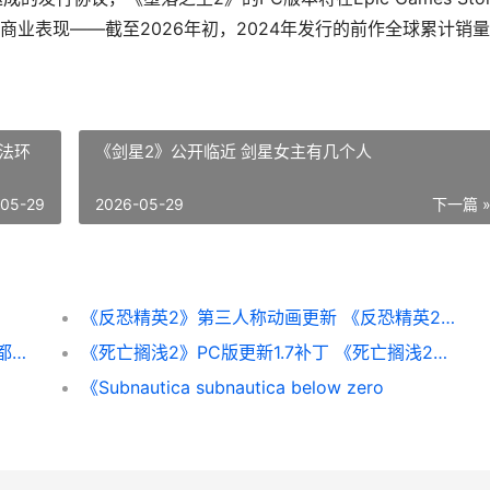
业表现——截至2026年初，2024年发行的前作全球累计销
法环
《剑星2》公开临近 剑星女主有几个人
-05-29
2026-05-29
下一篇 
《反恐精英2》第三人称动画更新 《反恐精英2》直接安装游戏
前V社编剧表示对《半条命3》毫无兴趣：碰都不想碰
《死亡搁浅2》PC版更新1.7补丁 《死亡搁浅2》PC修改器
《Subnautica subnautica below zero