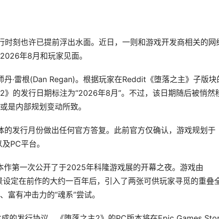
行时刻也许已提前浮出水面。近日，一则和游戏开发商相关的网
026年8月和玩家见面。
·雷根(Dan Regan)。根据玩家在Reddit《堕落之主》子版块
》的发行日期标注为“2026年8月”。不过，该日期随后被悄然
或是内部规划变动所致。
就具体的发行月份做出任何官方答复。此前官方仅确认，游戏规划于
X|S以及PC平台。
本作第一次公开了于2025年科隆游戏展的开幕之夜。游戏由
事背景设定在前作的大约一百年后，引入了两张可供玩家寻觅的重叠
、富有冲击力的“魂系”尝试。
s达成的发行协议，《堕落之主2》的PC版本将在Epic Games Stor