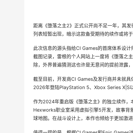
距离《堕落之主2》正式公开尚不足一年，其发
列表短暂出现，暗示这款备受期待的续作或将于2
此次信息的源头指给CI Games的首席体系设计师丹
截图记录，雷根的个人网站上一度将《堕落之主2
除，外界普遍猜测这也许是无意间的提前泄露，
截至目前，开发商CI Games及发行商并未
2026年登陆PlayStation 5、Xbox Series 
作为2024年重启版《堕落之主》的独立续作，
Hexworks职业室采用虚拟引擎5开发，故
球地图。在战斗设计上，本作也倾给于更加激进
值得一提的是，根据CI Games和Epic Game