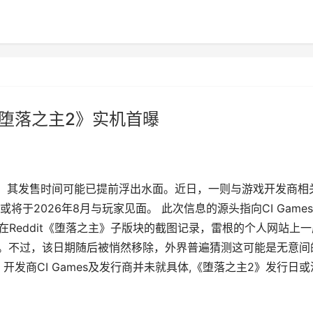
《堕落之主2》实机首曝
，其发售时间可能已提前浮出水面。近日，一则与游戏开发商相
于2026年8月与玩家见面。 此次信息的源头指向CI Game
玩家在Reddit《堕落之主》子版块的截图记录，雷根的个人网站上
8月。不过，该日期随后被悄然移除，外界普遍猜测这可能是无意间
发商CI Games及发行商并未就具体,《堕落之主2》发行日或