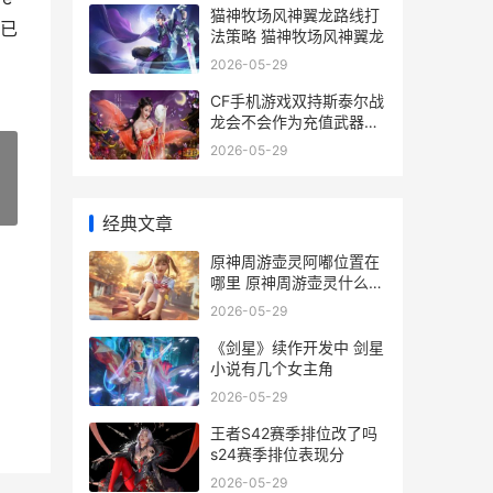
猫神牧场风神翼龙路线打
量已
法策略 猫神牧场风神翼龙
2026-05-29
CF手机游戏双持斯泰尔战
龙会不会作为充值武器上
线 cf手机游戏双持怎么玩
2026-05-29
»
经典文章
原神周游壶灵阿嘟位置在
哪里 原神周游壶灵什么时
候刷新
2026-05-29
《剑星》续作开发中 剑星
小说有几个女主角
2026-05-29
王者S42赛季排位改了吗
s24赛季排位表现分
2026-05-29