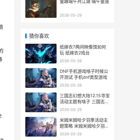
童趣端午共江湖 端午童遥
2026-05-29
络
猜你喜欢
纸嫁衣7两间映像馆如何
的
玩 纸嫁衣2戏台
移
2026-05-29
DNF手机游戏啥子时候公
开测试 手机dnf类型游戏
2026-05-29
三国志幻想大陆12.15寻宝
活动主题有啥子 三国志幻
想大陆0.1折
2026-05-29
全
米姆米姆哈夕羽季活动主
题策略 米姆米姆哈夕羽雀
怎么培育
2026-05-29
e