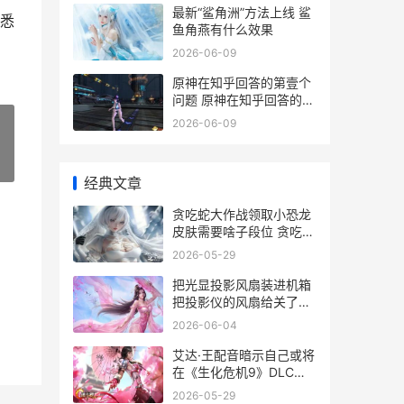
最新“鲨角洲”方法上线 鲨
悉
鱼角燕有什么效果
2026-06-09
原神在知乎回答的第壹个
问题 原神在知乎回答的第
一个视频
2026-06-09
»
经典文章
贪吃蛇大作战领取小恐龙
皮肤需要啥子段位 贪吃蛇
大作战领取深渊巨口皮肤
2026-05-29
把光显投影风扇装进机箱
把投影仪的风扇给关了有
影响吗
2026-06-04
艾达·王配音暗示自己或将
在《生化危机9》DLC回
归 艾达王台词
2026-05-29