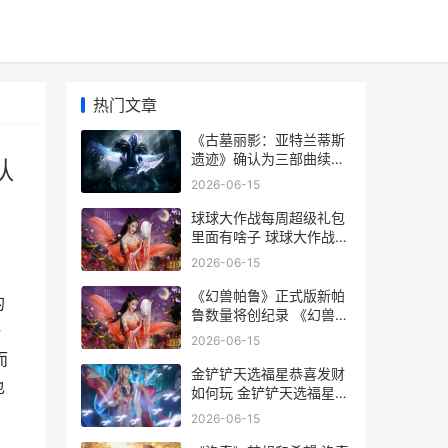
热门文章
《古墓丽影：亚特兰蒂斯
遗迹》确认为三部曲续作
队
古墓丽影亚特兰蒂斯团队
2026-06-15
采访
球球大作战每周超级礼包
里面有啥子 球球大作战每
周福利站在哪
2026-06-15
《幻兽帕鲁》正式版新帕
的
鲁数量将创纪录 《幻兽帕
一
鲁》正版下载
2026-06-15
而
金铲铲天选福星恭喜发财
也
如何玩 金铲铲天选福星神
器适配
2026-06-15