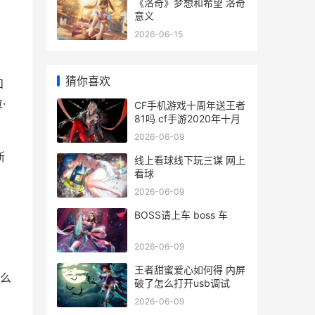
《洛奇》梦想和希望 洛奇
意义
2026-06-15
猜你喜欢
和
·
CF手机游戏十周年送王者
81吗 cf手游2020年十月
2026-06-09
斯
线上看球线下玩三谋 网上
看球
2026-06-09
BOSS请上车 boss 车
2026-06-09
王者甜蜜爱心如何得 内屏
么
破了怎么打开usb调试
2026-06-09