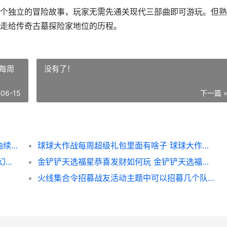
个独立的冒险故事，玩家无需先通关现代三部曲即可游玩。但熟
走给传奇古墓探险家地位的历程。
每周
没有了！
-06-15
下一篇 
《古墓丽影：亚特兰蒂斯遗迹》确认为三部曲续作 古墓丽影亚特兰蒂斯团队采访
球球大作战每周超级礼包里面有啥子 球球大作战每周福利站在哪
《幻兽帕鲁》正式版新帕鲁数量将创纪录 《幻兽帕鲁》正版下载
金铲铲天选福星恭喜发财如何玩 金铲铲天选福星神器适配
火线集合令招募战友活动主题中可以招募几个队友 火线最新抽奖活动