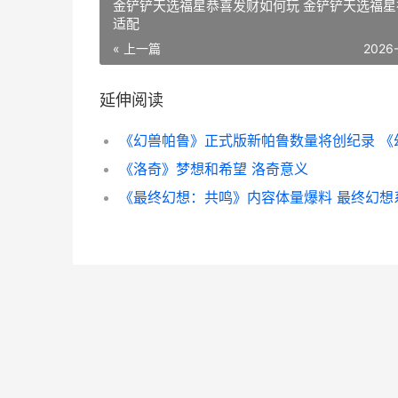
金铲铲天选福星恭喜发财如何玩 金铲铲天选福星
适配
« 上一篇
2026
延伸阅读
《洛奇》梦想和希望 洛奇意义