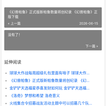
《幻兽帕鲁》正式版新帕鲁数量将创纪录 《幻兽帕鲁》正
版下载
« 上一篇
2026-06-15
没有了！
下一篇 »
延伸阅读
球球大作战每周超级礼包里面有啥子 球球大作战每周福利站在哪
《幻兽帕鲁》正式版新帕鲁数量将创纪录 《幻兽帕鲁》正版下载
金铲铲天选福星恭喜发财如何玩 金铲铲天选福星神器适配
《洛奇》梦想和希望 洛奇意义
火线集合令招募战友活动主题中可以招募几个队友 火线最新抽奖活动