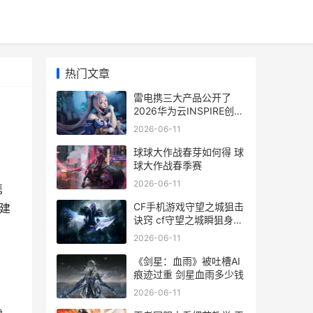
热门文章
雷电携三大产品公开了
2026华为云INSPIRE创想
者大会 雷电3是谁的专利
2026-06-11
球球大作战春芽如何得 球
球大作战春季赛
2026-06-11
携
CF手机游戏守望之城狙击
建
诀窍 cf守望之城瞬狙身法
教学
2026-06-11
《剑星：血雨》被吐槽AI
痕迹过重 剑星血雨多少钱
2026-06-11