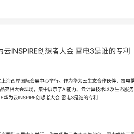
云INSPIRE创想者大会 雷电3是谁的专利
大会在上海西岸国际会展中心举行。作为华为云生态合作伙伴，雷电
品亮相大会现场，集中展示了AI能力、云计算技术以及生态服务
华为云INSPIRE创想者大会 雷电3是谁的专利