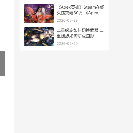
《Apex英雄》Steam在线
建
久违突破30万 《Apex英
雄》中还有哪些寄生体?
2026-05-29
二重螺旋如何切换武器 二
重螺旋如何切成圆形
2026-05-29
»