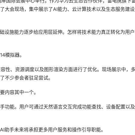
上海西岸国际会展中心举行。作为华为云生态合作伙伴，雷电携旗下
了大会现场，集中展示了AI能力、云计算技术以及生态服务建设
基础设施能力逐步给应用层延伸。怎样将技术能力真正转化为用户
14模拟器。
系兼容性、资源调度以及图形渲染方面进行了优化。现场展示中，
了不少参会者驻足尝试。
重要内容其中一个。
能助手功能。用户可通过天然语言交互完成功能查找、设备配置以
AI助手未来将承担更多用户服务和操作引导职能。