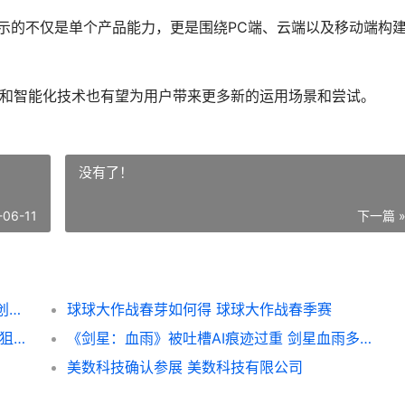
电展示的不仅是单个产品能力，更是围绕PC端、云端以及移动端构
算和智能化技术也有望为用户带来更多新的运用场景和尝试。
没有了！
-06-11
下一篇 
雷电携三大产品公开了2026华为云INSPIRE创想者大会 雷电3是谁的专利
球球大作战春芽如何得 球球大作战春季赛
CF手机游戏守望之城狙击诀窍 cf守望之城瞬狙身法教学
《剑星：血雨》被吐槽AI痕迹过重 剑星血雨多少钱
美数科技确认参展 美数科技有限公司