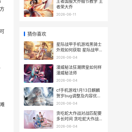
雷
王者国服大乔细节教学 王
者荣大乔
方
2026-06-11
可
猜你喜欢
星际战甲手机游戏黑骑士
外观如何获取 星际战甲有
手游
2026-06-04
漫威秘法狂潮牌皇如何样
多
漫威秘法师
2026-06-04
cf手机游戏1月13日麒麟
贺岁bug调整及内容优化
说明 cf手游1月1日活动
2026-06-04
及难
贪吃蛇大作战对战匹配要
多长时间 贪吃蛇大作战对
方找你当宝子
2026-06-04