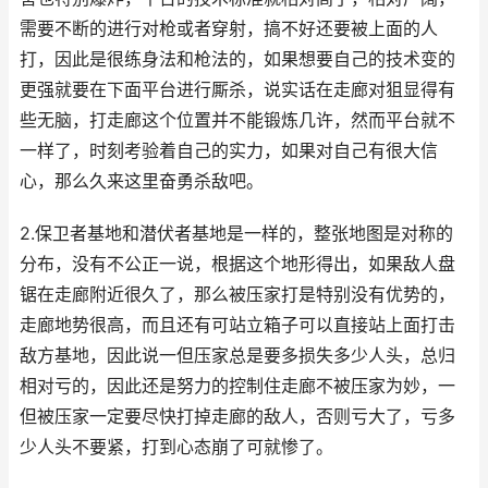
需要不断的进行对枪或者穿射，搞不好还要被上面的人
打，因此是很练身法和枪法的，如果想要自己的技术变的
更强就要在下面平台进行厮杀，说实话在走廊对狙显得有
些无脑，打走廊这个位置并不能锻炼几许，然而平台就不
一样了，时刻考验着自己的实力，如果对自己有很大信
心，那么久来这里奋勇杀敌吧。
2.保卫者基地和潜伏者基地是一样的，整张地图是对称的
分布，没有不公正一说，根据这个地形得出，如果敌人盘
锯在走廊附近很久了，那么被压家打是特别没有优势的，
走廊地势很高，而且还有可站立箱子可以直接站上面打击
敌方基地，因此说一但压家总是要多损失多少人头，总归
相对亏的，因此还是努力的控制住走廊不被压家为妙，一
但被压家一定要尽快打掉走廊的敌人，否则亏大了，亏多
少人头不要紧，打到心态崩了可就惨了。