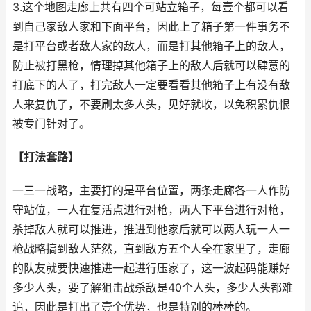
3.这个地图走廊上共有四个可站立箱子，每壹个都可以看
到自己家敌人家和下面平台，因此上了箱子第一件事务不
是打平台或者敌人家的敌人，而是打其他箱子上的敌人，
防止被打黑枪，情理掉其他箱子上的敌人后就可以肆意的
打底下的人了，打完敌人一定要看看其他箱子上有没有敌
人来复仇了，不要刷太多人头，见好就收，以免积累仇恨
被专门针对了。
【打法套路】
一三一战略，主要打的是平台位置，两条走廊各一人作防
守站位，一人在复活点进行对枪，两人下平台进行对枪，
杀掉敌人就可以推进，推进到他家后就可以两人玩一人一
枪战略搞到敌人茫然，直到敌方五个人全在家里了，走廊
的队友就要快速推进一起进行压家了，这一波起码能赚好
多少人头，要了解狙击战杀敌是40个人头，多少人头都难
追，因此是打出了壹个优势，也是特别的棒棒的。