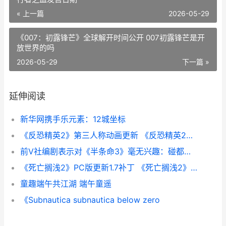
« 上一篇
2026-05-29
《007：初露锋芒》全球解开时间公开 007初露锋芒是开
放世界的吗
2026-05-29
下一篇 »
延伸阅读
新华网携手乐元素：12城坐标
《反恐精英2》第三人称动画更新 《反恐精英2》直接安装游戏
前V社编剧表示对《半条命3》毫无兴趣：碰都不想碰
《死亡搁浅2》PC版更新1.7补丁 《死亡搁浅2》PC修改器
童趣端午共江湖 端午童遥
《Subnautica subnautica below zero