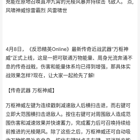
充能在原地召唤直冲九霄的光棱风暴并持续击飞敌人。 点,
风啸神威惊雷霸烈 风雷啸世
4月8日，《反恐精英Online》最新传奇近战武器“万枢神
威”正式上线，这是一把可联通万物能量、周身光流奔涌不
息的传奇战戟，伤害和能量体系均已得到增强，那具体实
战效果怎样?现在，让大家一起抢先了解!
【传奇武器 万枢神威】
万枢神威左键为连续戳刺减速敌人后横扫击退，而右键可
立即大范围横扫击退敌人。按住右键可对周围敌人造成范
围伤害和减速效果并快速蓄力，完成蓄力后可召唤持续给
前推进的光棱飓风。除了这些之后，万枢神威还可自动吸