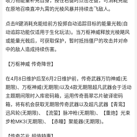
收万物能量补充自身，按住右键时点击左键，可消耗充能
在原地召唤直冲九霄的光棱风暴并持续击飞敌人。
点击R键消耗充能给前方投掷自动追踪目标的能量光戟(自
动追踪功能仅适用于生化玩法)。当万枢神威释放光棱飓风
或能量光戟后，可获取保护，暂时抵挡僵尸的攻击并对命
中的敌人造成持续伤害。
【万枢神威 传奇降世】
在4月8日维护后至6月2日维护前，传奇武器万钧神威(无
期限)、万枢神威(无期限)以及4款无期限超凡武器会于活动
主题期间限时入库密码箱，运用传奇翡翠芯片破译密码
箱，将有机会获取无期限传奇武器以及超凡武器【青鸾】
迅风轮(无期限)、【流萤】脉冲枪(无期限)、【重炮】光束
步枪MK3(无期限)、【赤瞳】聚能器(无期限)。
【传奇芯片 超值特惠】