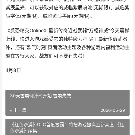
紫辰星光，可以获取对应的威临紫辰喷漆(无期限)、威临紫
辰字体(无期限)、威临紫辰兽尾(无期限)。
《反恐精英Online》最新传奇近战武器“万枢神威”今天震撼
上线，快进入游戏感受它的独特魔力吧!除了最新传奇武器
外，还有“欧气时刻”页面活动主题及各种游戏内福利活动主
题在等待大家，战友们可不要有失啦!
4月8日
30天雪崩倒计时开始 雪崩失效
« 上一篇
2026-05-29
《红色沙漠》DLC首度披露：将把游戏提高至新高度 《红
色沙漠》续集