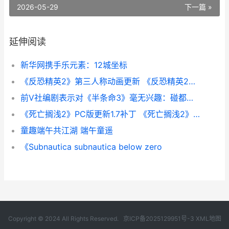
2026-05-29
下一篇 »
延伸阅读
新华网携手乐元素：12城坐标
《反恐精英2》第三人称动画更新 《反恐精英2》直接安装游戏
前V社编剧表示对《半条命3》毫无兴趣：碰都不想碰
《死亡搁浅2》PC版更新1.7补丁 《死亡搁浅2》PC修改器
童趣端午共江湖 端午童遥
《Subnautica subnautica below zero
Copyright © 2024 All Rights Reserved.
京ICP备2025129951号-3
XML地图