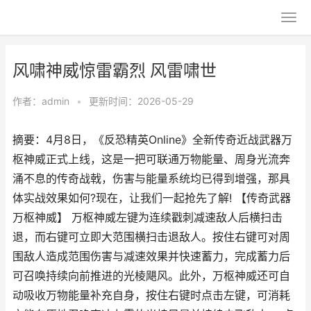
风啸神威惊雷霸烈 风雷啸世
作者：
admin
•
更新时间：2026-05-29
摘要：4月8日，《反恐精英Online》全新传奇近战武器万
枢神威正式上线，这是一把可联通万物能量、周身光流奔
涌不息的传奇战戟，伤害与能量系统均已得到增强，那具
体实战效果如何?现在，让我们一起抢先了解! 【传奇武器
万枢神威】 万枢神威左键为连续戳刺减速敌人后横扫击
退，而右键可立即大范围横扫击退敌人。按住右键可对周
围敌人造成范围伤害与减速效果并快速蓄力，完成蓄力后
可召唤持续向前推进的光棱飓风。此外，万枢神威还可自
动吸收万物能量补充自身，按住右键时点击左键，可消耗