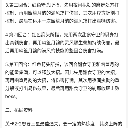
3.第三回合：红色箭头所指，先用夜间执勤的麻痹处方打
控制，再用幽篁月韵的满风筠打伤害，其次用疗愈针剂打
控制，最后在运用一次幽篁月韵的满风筠打出满额伤害。
4.第四回合：红色箭头所指，先用两次甜食守卫的瞬身打
出高额伤害，再用幽篁月韵的灵风骤生叠加持续伤害，最
后再用幽篁月韵的满风筠技能将整回合伤害打满。
5.第五回合：红色箭头所指，该回合甜食守卫和幽篁月韵
的能量集满，可以释放大招。因此先用甜食守卫的大招，
再用幽篁月韵的大招，将伤害打满，其次用夜间执勤的重
分解液打出易伤效果，最后再用甜食守卫的刹那收尾击败
boss。
三、拓展资料
关卡2-2想要三星最佳通关，要一定的熟练度，其次上阵的