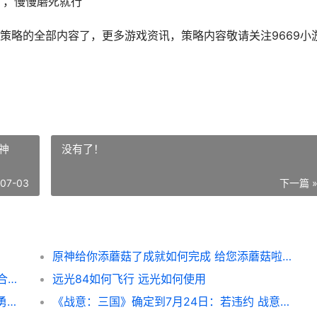
】，慢慢磨死就行
策略的全部内容了，更多游戏资讯，策略内容敬请关注9669小
神
没有了！
-07-03
下一篇 
原神给你添蘑菇了成就如何完成 给您添蘑菇啦原神
球球大作战圣衣有啥子技能 球球大作战圣衣合成材料
远光84如何飞行 远光如何使用
球球大作战BGF勇士之星如何得 球球大作战勇者冲关赛
《战意：三国》确定到7月24日：若违约 战意三国是新游戏吗