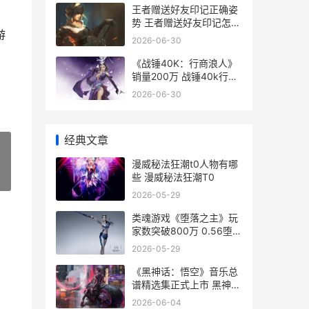
王者赠送好友印记正确姿
势 王者赠送好友印记怎么
游
弄
2026-06-30
《战锤40K：行商浪人》
销量200万 战锤40k行商
浪人怎么卖装备
2026-06-30
经典文章
漫威秘法狂潮t0人物有哪
些 漫威秘法狂潮T0
»
2026-05-29
类魂游戏《堕落之主》玩
家数突破800万 0.56堕落
游戏
2026-05-29
《黑神话：悟空》音乐总
谱精选集正式上市 黑神话
悟空电影完整版免费观看
2026-06-04