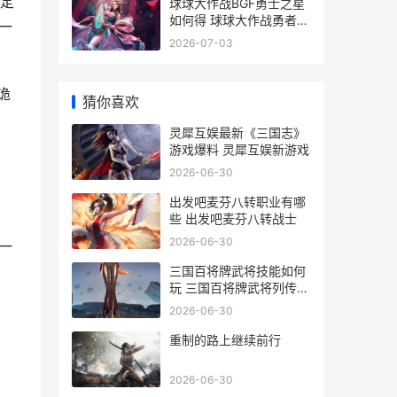
定
球球大作战BGF勇士之星
如何得 球球大作战勇者冲
一
关赛
2026-07-03
诡
猜你喜欢
灵犀互娱最新《三国志》
游戏爆料 灵犀互娱新游戏
2026-06-30
出发吧麦芬八转职业有哪
些 出发吧麦芬八转战士
2026-06-30
一
三国百将牌武将技能如何
玩 三国百将牌武将列传关
羽怎么玩
2026-06-30
重制的路上继续前行
2026-06-30