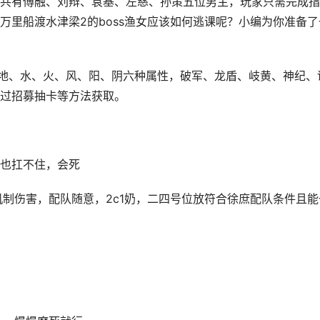
共有傅融、刘辩、袁基、左慈、孙策五位男主，玩家只需完成指
万里船渡水津梁2的boss渔女应该如何逃课呢？小编为你准备了
为地、水、火、风、阳、阴六种属性，破军、龙盾、岐黄、神纪、
过招募抽卡等方法获取。
盾也扛不住，会死
机制伤害，配队随意，2c1奶，二四号位放符合徐庶配队条件且能