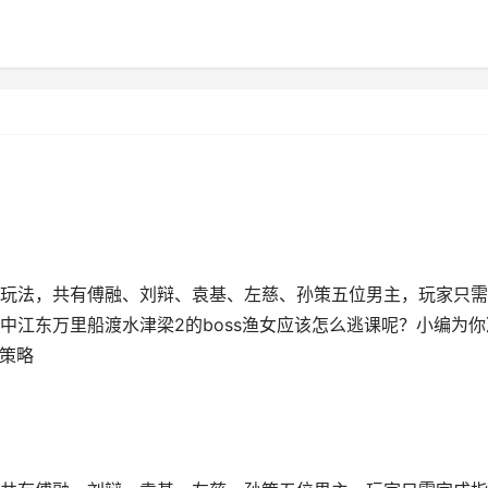
玩法，共有傅融、刘辩、袁基、左慈、孙策五位男主，玩家只需
中江东万里船渡水津梁2的boss渔女应该怎么逃课呢？小编为你
船策略