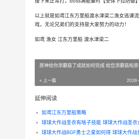
接下来正常打，boss满能量时【全体下拉防御
以上就是如鸢江东万里船渡水津梁二渔女逃课流
戏，无论兄弟们的支持是大家努力的动力！
如鸢 渔女 江东万里船 渡水津梁二
原神给你添蘑菇了成就如何完成 给您添蘑菇啦原
« 上一篇
2026
延伸阅读
如鸢江东万里船策略