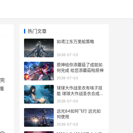
热门文章
如鸢江东万里船策略
2026-07-03
原神给你添蘑菇了成就如
何完成 给您添蘑菇啦原神
2026-07-03
完
球球大作战圣衣有啥子技
准
能 球球大作战圣衣合成材
料
2026-07-03
远光84如何飞行 远光如
何使用
2026-07-03