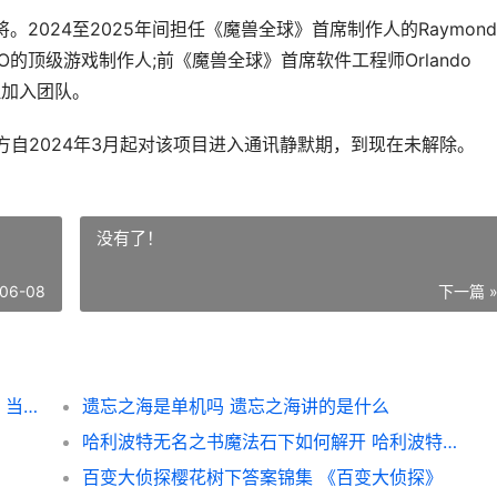
将。2024至2025年间担任《魔兽全球》首席制作人的Raymond
MO的顶级游戏制作人;前《魔兽全球》首席软件工程师Orlando
经理加入团队。
官方自2024年3月起对该项目进入通讯静默期，到现在未解除。
没有了！
06-08
下一篇 
前《魔兽世界》战斗负责人加盟《lol》MMO 当年魔兽世界最火的时候
遗忘之海是单机吗 遗忘之海讲的是什么
哈利波特无名之书魔法石下如何解开 哈利波特无名之书第四关怎么解锁
百变大侦探樱花树下答案锦集 《百变大侦探》