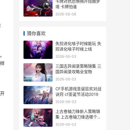
卡牌对抗恐惧揭开扭曲梦
境 卡牌怕谁
2026-06-08
设
猜你喜欢
失控进化啥子时候能玩 失
控进化啥子时候上线
师，
2026-06-03
这样
三国志异闻录策略锦集 三
国异闻录攻略全宝物
2026-06-03
CF手机游戏圣诞狂欢对战
开
诀窍 cf圣诞节活动2019
2026-06-03
上古卷轴刀锋新人策略锦
集 上古卷轴刀锋选哪个厉
害
2026-06-03