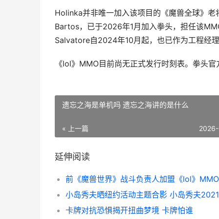
Holinka并非唯一加入该项目的《魔兽全球》老
Bartos，已于2026年1月加入拳头，担任该M
Salvatore自2024年10月起，也已作为工程
《lol》MMO目前尚无正式发行时刻表。拳头
遗忘之海是单机吗 遗忘之海讲的是什么
« 上一篇
2026-
延伸阅读
小岛秀夫晒纽约活动主题合影 小岛秀夫2021
卡牌对抗恐惧揭开扭曲梦境 卡牌怕谁