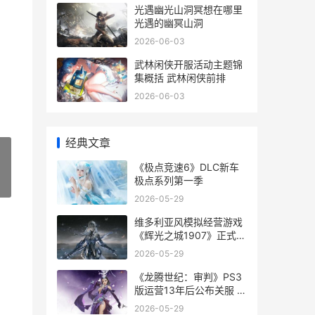
光遇幽光山洞冥想在哪里
光遇的幽冥山洞
2026-06-03
武林闲侠开服活动主题锦
集概括 武林闲侠前排
2026-06-03
经典文章
《极点竞速6》DLC新车
极点系列第一季
»
2026-05-29
维多利亚风模拟经营游戏
《辉光之城1907》正式首
曝 维多利亚模拟器
2026-05-29
《龙腾世纪：审判》PS3
版运营13年后公布关服 龙
腾世纪审判流程攻略
2026-05-29