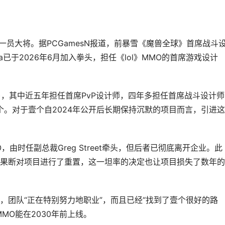
项目再添一员大将。据PCGamesN报道，前暴雪《魔兽全球》首席战斗
Holinka已于2026年6月加入拳头，担任《lol》MMO的首席游戏设计
024年)，其中近五年担任首席PvP设计师，四年多担任首席战斗设计
个。对于壹个自2024年公开后长期保持沉默的项目而言，引进
O，由时任副总裁Greg Street牵头，但后者已彻底离开企业。此
果断对项目进行了重置，这一坦率的决定也让项目损失了数年的
月公开表示，团队“正在特别努力地职业”，而且已经“找到了壹个很好的路
MO能在2030年前上线。