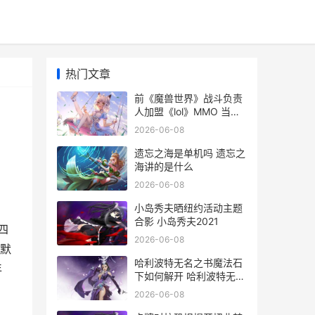
热门文章
前《魔兽世界》战斗负责
人加盟《lol》MMO 当年
魔兽世界最火的时候
2026-06-08
遗忘之海是单机吗 遗忘之
海讲的是什么
2026-06-08
小岛秀夫晒纽约活动主题
合影 小岛秀夫2021
四
2026-06-08
沉默
哈利波特无名之书魔法石
年
下如何解开 哈利波特无名
之书第四关怎么解锁
2026-06-08