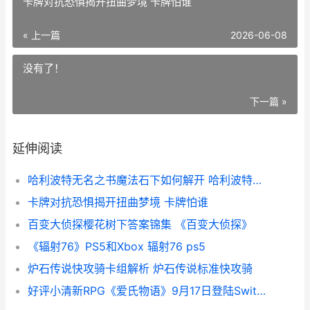
卡牌对抗恐惧揭开扭曲梦境 卡牌怕谁
« 上一篇
2026-06-08
没有了！
下一篇 »
延伸阅读
哈利波特无名之书魔法石下如何解开 哈利波特无名之书第四关怎么解锁
卡牌对抗恐惧揭开扭曲梦境 卡牌怕谁
百变大侦探樱花树下答案锦集 《百变大侦探》
《辐射76》PS5和Xbox 辐射76 ps5
炉石传说快攻骑卡组解析 炉石传说标准快攻骑
好评小清新RPG《爱氏物语》9月17日登陆Switch 小清新游戏推荐