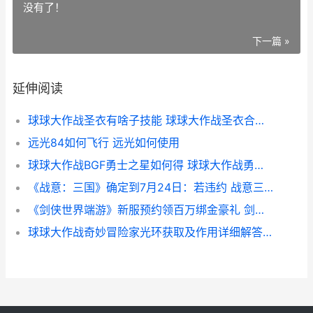
没有了！
下一篇 »
延伸阅读
球球大作战圣衣有啥子技能 球球大作战圣衣合成材料
远光84如何飞行 远光如何使用
球球大作战BGF勇士之星如何得 球球大作战勇者冲关赛
《战意：三国》确定到7月24日：若违约 战意三国是新游戏吗
《剑侠世界端游》新服预约领百万绑金豪礼 剑侠世界端游官网
球球大作战奇妙冒险家光环获取及作用详细解答 球球大作战奇妙探险