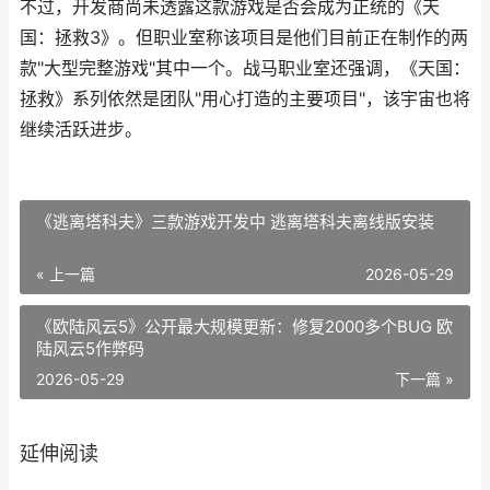
不过，开发商尚未透露这款游戏是否会成为正统的《天
国：拯救3》。但职业室称该项目是他们目前正在制作的两
款"大型完整游戏"其中一个。战马职业室还强调，《天国：
拯救》系列依然是团队"用心打造的主要项目"，该宇宙也将
继续活跃进步。
《逃离塔科夫》三款游戏开发中 逃离塔科夫离线版安装
« 上一篇
2026-05-29
《欧陆风云5》公开最大规模更新：修复2000多个BUG 欧
陆风云5作弊码
2026-05-29
下一篇 »
延伸阅读