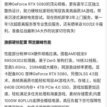
夜神GeForce RTX 5080的顶尖规格，更有豪华三区独立
散热设计，助力硬核玩家轻松驾驭各类高画质3A游戏，带
来沉浸式满帧电竞尝试。现在购机即享3年上门服务，第一
年1次超距离服务等专业售后服务，还有晒单返100元E卡福
利，准备征战最新3A大作的玩家切勿有失!
旗舰硬核配置 释放巅峰性能
性能部分枪神10X硬件规格拉满。搭载AMD锐龙9
9950X3D2处理器，基于Zen5 架构打造，16核32线程，
至高5.6GHz，208MB超大缓存，网游激战帧率更稳。显
卡配备ROG 夜神GeForce RTX 5080，凭借DLSS 4.5技
术，高帧高画质也能轻松驾驭4K游戏大作。存储上，标配
64GB DDR5内存+ 4TB PCIe 4.0 SSD，游戏加载更加迅
速，轻松满足多任务处理和海量游戏、素材存储需求;内置
1000W 80PLUS金牌全模组电源，高压负载下亦可保障性