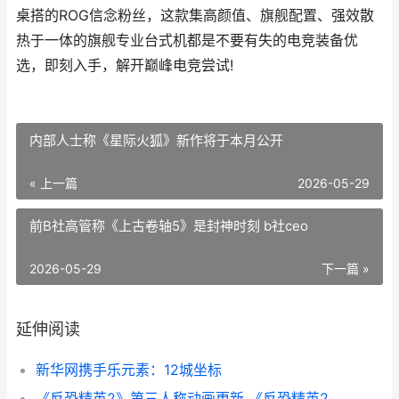
桌搭的ROG信念粉丝，这款集高颜值、旗舰配置、强效散
热于一体的旗舰专业台式机都是不要有失的电竞装备优
选，即刻入手，解开巅峰电竞尝试!
内部人士称《星际火狐》新作将于本月公开
« 上一篇
2026-05-29
前B社高管称《上古卷轴5》是封神时刻 b社ceo
2026-05-29
下一篇 »
延伸阅读
新华网携手乐元素：12城坐标
《反恐精英2》第三人称动画更新 《反恐精英2》直接安装游戏