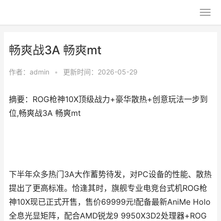
畅爽战3A 畅爽mt
作者：
admin
•
更新时间：2026-05-29
摘要：ROG枪神10X顶级战力+豪华散热+创意玩法一步到
位,畅爽战3A 畅爽mt
下半年众多热门3A大作蓄势待发，对PC设备的性能、散热
提出了更高标准。恰逢其时，旗舰专业电竞台式机ROG枪
神10X现已正式开售，售价69999元!配备最新AniMe Holo
全息光显矩阵，配合AMD锐龙9 9950X3D2处理器+ROG