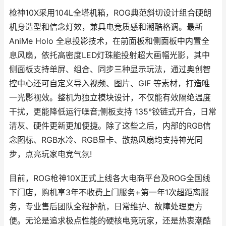
枪神10X采用104L全塔机箱，ROG典范斜切设计组合硬朗
机身造型和信念灯效，兼具电竞质感和潮酷格调。最新
AniMe Holo 全息投影技术，在前面板和侧面板中内置全
息风扇，依托高密度LED灯珠能投射超大画幅光影，其中
侧面板支持单屏、组合、同步三种显示玩法，通过奥创智
控中心还可自定义导入视频、图片、GIF 等素材，打造唯
一光影视效。整机为独立模块设计，不仅能有效隔绝温度
干扰，更能降低运行噪音;侧板支持 135°铰链式开合，日常
清灰、硬件更新更加便捷。除了这些之后，内部的RGB信
念图标、RGB水冷、RGB显卡、散热风扇均支持神光同
步，点亮玩家电竞气氛!
目前，ROG枪神10X正式上线各大电商平台及ROG全国线
下门店，购机享3年不收费上门服务+第一年1次超距离服
务，专业售后团队全程护航，日常维护、故障处理更方
便。无论是追求极点性能的硬核电竞玩家，还是热衷潮酷