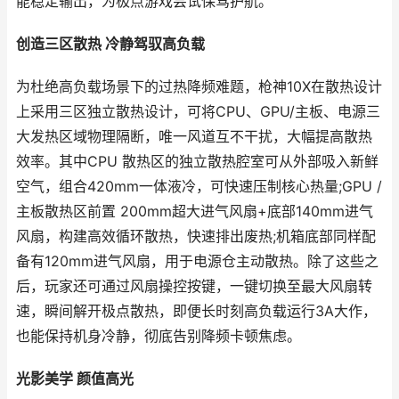
能稳定输出，为极点游戏尝试保驾护航。
创造三区散热 冷静驾驭高负载
为杜绝高负载场景下的过热降频难题，枪神10X在散热设计
上采用三区独立散热设计，可将CPU、GPU/主板、电源三
大发热区域物理隔断，唯一风道互不干扰，大幅提高散热
效率。其中CPU 散热区的独立散热腔室可从外部吸入新鲜
空气，组合420mm一体液冷，可快速压制核心热量;GPU /
主板散热区前置 200mm超大进气风扇+底部140mm进气
风扇，构建高效循环散热，快速排出废热;机箱底部同样配
备有120mm进气风扇，用于电源仓主动散热。除了这些之
后，玩家还可通过风扇操控按键，一键切换至最大风扇转
速，瞬间解开极点散热，即便长时刻高负载运行3A大作，
也能保持机身冷静，彻底告别降频卡顿焦虑。
光影美学 颜值高光