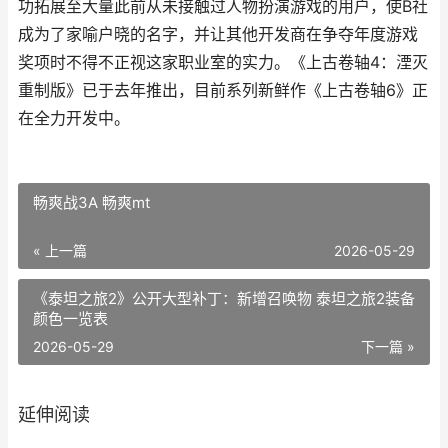
功拓展至大量此前从未接触过人物扮演游戏的用户，使B社
成为了家喻户晓的名字，并让其他开发商在争夺年度游戏
奖项时不得不正视这家职业室的实力。《上古卷轴4：湮灭
重制版》已于去年推出，目前系列新鲜作《上古卷轴6》正
在全力开发中。
畅爽战3A 畅爽mt
« 上一篇
2026-05-29
《泰坦之旅2》公开大型补丁：新增召唤物 泰坦之旅2装备
颜色一览表
2026-05-29
下一篇 »
延伸阅读