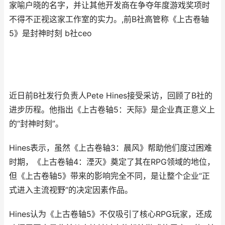
家喻户晓的名字，并让其他开发商在争夺年度游戏奖项时
不得不正视这家工作室的实力。,前B社高管称《上古卷轴
5》是封神时刻 b社ceo
近日前B社发行负责人Pete Hines接受采访，回顾了B社的
进步历程。他指出《上古卷轴5：天际》是企业真正意义上
的“封神时刻”。
Hines表示，虽然《上古卷轴3：晨风》帮助他们度过困难
时期，《上古卷轴4：湮灭》奠定了其在RPG领域的地位，
但《上古卷轴5》带来的影响完全不同，是让整个企业“正
式进入主流视野”的决定因素作品。
Hines认为《上古卷轴5》不仅吸引了核心RPG玩家，还成