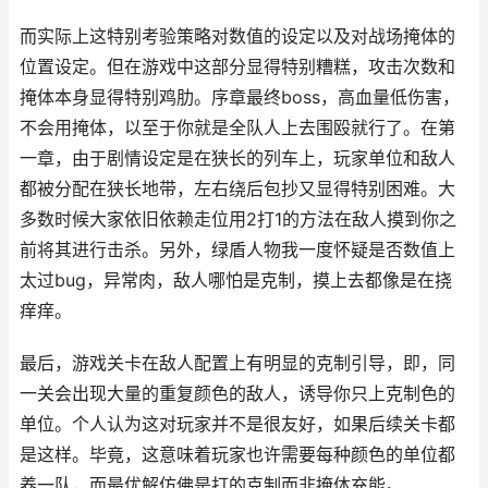
而实际上这特别考验策略对数值的设定以及对战场掩体的
位置设定。但在游戏中这部分显得特别糟糕，攻击次数和
掩体本身显得特别鸡肋。序章最终boss，高血量低伤害，
不会用掩体，以至于你就是全队人上去围殴就行了。在第
一章，由于剧情设定是在狭长的列车上，玩家单位和敌人
都被分配在狭长地带，左右绕后包抄又显得特别困难。大
多数时候大家依旧依赖走位用2打1的方法在敌人摸到你之
前将其进行击杀。另外，绿盾人物我一度怀疑是否数值上
太过bug，异常肉，敌人哪怕是克制，摸上去都像是在挠
痒痒。
最后，游戏关卡在敌人配置上有明显的克制引导，即，同
一关会出现大量的重复颜色的敌人，诱导你只上克制色的
单位。个人认为这对玩家并不是很友好，如果后续关卡都
是这样。毕竟，这意味着玩家也许需要每种颜色的单位都
养一队，而最优解仿佛是打的克制而非掩体充能。