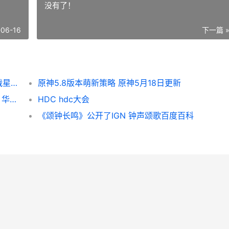
没有了！
-06-16
下一篇 
球球大作战2星寂寞星球如何合成 球球大作战星海珍宝箱在哪里开
原神5.8版本萌新策略 原神5月18日更新
华为开发者大会2026：独家游戏、创新方法 华为开发者大会概念股
HDC hdc大会
《颂钟长鸣》公开了IGN 钟声颂歌百度百科