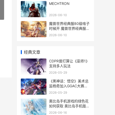
MECHTRON
»
2026-06-10
魔兽世界经典服80级啥子
时候开 魔兽世界经典服诺
莫瑞根速刷尾王
2026-06-10
经典文章
CDPR曾打算让《巫师1》
支持多人玩法
2026-05-29
《黑神话：悟空》美术总
监杨奇加入GGAC大赛评
委 黑神话悟空图片
2026-05-29
奥比岛手机游戏的绿色花
如何获取 奥比岛手机版在
线玩游戏
2026-06-16