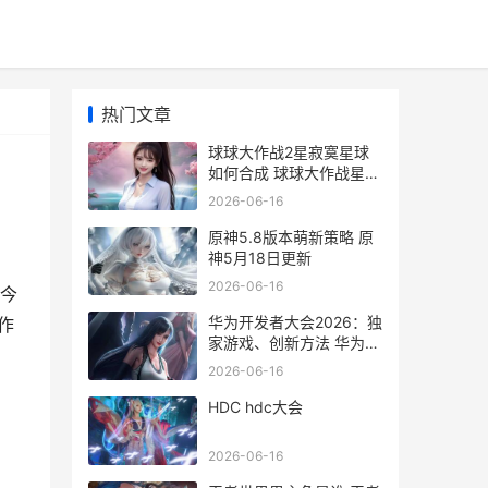
热门文章
球球大作战2星寂寞星球
如何合成 球球大作战星海
珍宝箱在哪里开
2026-06-16
原神5.8版本萌新策略 原
神5月18日更新
2026-06-16
今
华为开发者大会2026：独
作
家游戏、创新方法 华为开
发者大会概念股
2026-06-16
HDC hdc大会
2026-06-16