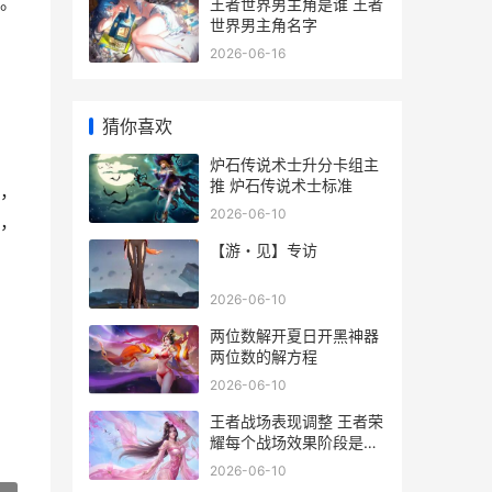
。
王者世界男主角是谁 王者
世界男主角名字
2026-06-16
猜你喜欢
炉石传说术士升分卡组主
推 炉石传说术士标准
，
2026-06-10
，
【游・见】专访
2026-06-10
两位数解开夏日开黑神器
两位数的解方程
。
2026-06-10
王者战场表现调整 王者荣
耀每个战场效果阶段是什
么意思
2026-06-10