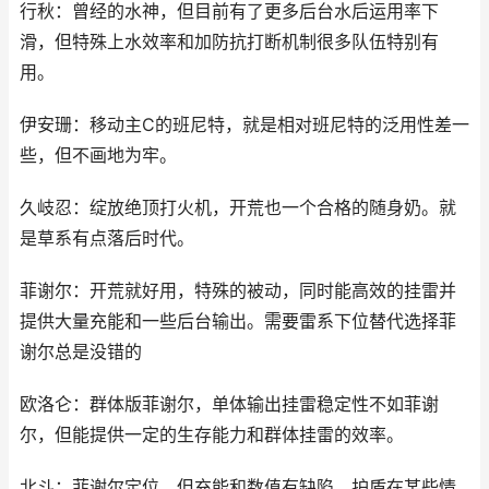
行秋：曾经的水神，但目前有了更多后台水后运用率下
滑，但特殊上水效率和加防抗打断机制很多队伍特别有
用。
伊安珊：移动主C的班尼特，就是相对班尼特的泛用性差一
些，但不画地为牢。
久岐忍：绽放绝顶打火机，开荒也一个合格的随身奶。就
是草系有点落后时代。
菲谢尔：开荒就好用，特殊的被动，同时能高效的挂雷并
提供大量充能和一些后台输出。需要雷系下位替代选择菲
谢尔总是没错的
欧洛仑：群体版菲谢尔，单体输出挂雷稳定性不如菲谢
尔，但能提供一定的生存能力和群体挂雷的效率。
北斗：菲谢尔定位，但充能和数值有缺陷，护盾在某些情