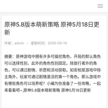
原神5.8版本萌新策略 原神5月18日更
新
作者：
admin
•
更新时间：2026-06-16
摘要：原神游戏中拥有许多可操控角色，开局的默认角色
可以选择性别，此外的角色性别固定。除旅行者外的角
色，可以通过剧情、祈愿和活动获取。如安柏是游戏中除
主角外，玩家可通过剧情激活的第一个角色。那么游戏中
有哪些角色可以培养呢？小编为你准备了一份攻略，一起
来看看吧~,原神5.8版本萌新策略 原神5月18日更新