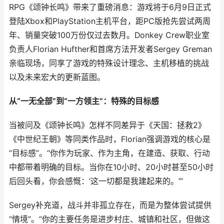
RPG《颂钟长鸣》带来了重磅消息：游戏将于6月9日正式
登陆Xbox和PlayStation主机平台，距PC版抢先尝试两周
年、销量突破100万份仅过去数月。Donkey Crew职业室
负责人Florian Hufther和首席方法开发者Sergey Greman
亲临现场，同享了游戏的特殊设计理念、主机移植的挑战
以及未来宏大的更新蓝图。
从“一无全部”到“一方领主”：特殊的目标感
当被问及《颂钟长鸣》怎样不同差异于《天国：拯救2》
《中世纪王朝》等同类作品时，Florian强调游戏的核心是
“目标感”。“你作为玩家、作为主角，在建造、获取、行动
中都带着明确的目标。当你在10小时、20小时甚至50小时
后回头看，你会感慨：‘这一切都是我建起来的。’”
Sergey补充道，战斗并非孤立存在，而是为整体尝试提供
“情境”。“你的主要任务是进步村庄、城镇和社区，但做这