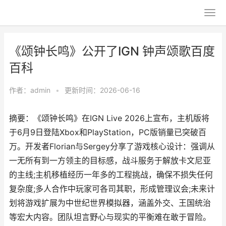
《颂钟长鸣》公开了IGN 钟声颂歌百度
百科
作者：
admin
•
更新时间：2026-06-16
摘要：《颂钟长鸣》在IGN Live 2026上宣布，主机版将
于6月9日登陆Xbox和PlayStation，PC版销量已突破百
万。开发者Florian与Sergey分享了游戏核心设计：强调从
一无所有到一方领主的目标感，战斗服务于解放卡文尼亚
的主线;主机移植经历一年多的工程挑战，确保不损失任何
复杂度;多人合作中玩家可各司其职，形成管理议会;未来计
划将游戏扩展为中世纪世界模拟器，涵盖外交、王国统治
等宏大内容。团队坦言野心与现实的平衡难在敢于冒险。