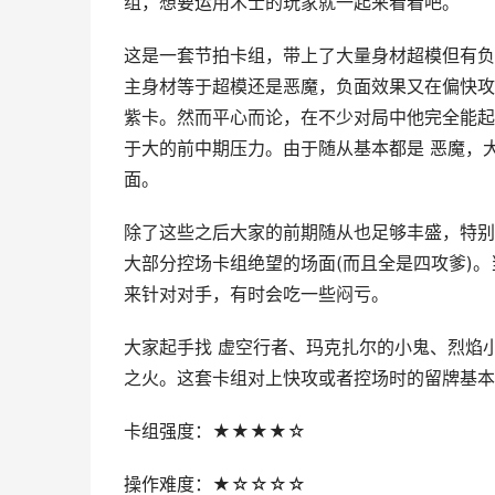
组，想要运用术士的玩家就一起来看看吧。
这是一套节拍卡组，带上了大量身材超模但有负
主身材等于超模还是恶魔，负面效果又在偏快攻
紫卡。然而平心而论，在不少对局中他完全能起
于大的前中期压力。由于随从基本都是 恶魔，大
面。
除了这些之后大家的前期随从也足够丰盛，特别
大部分控场卡组绝望的场面(而且全是四攻爹)
来针对对手，有时会吃一些闷亏。
大家起手找 虚空行者、玛克扎尔的小鬼、烈焰
之火。这套卡组对上快攻或者控场时的留牌基本
卡组强度：★★★★☆
操作难度：★☆☆☆☆