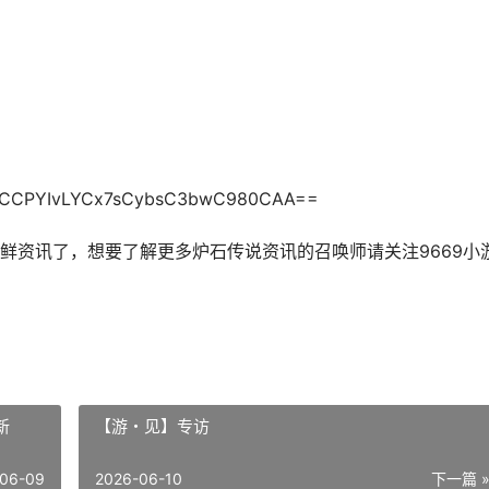
fCCPYIvLYCx7sCybsC3bwC980CAA==
鲜资讯了，想要了解更多炉石传说资讯的召唤师请关注9669小
新
【游・见】专访
06-09
2026-06-10
下一篇 