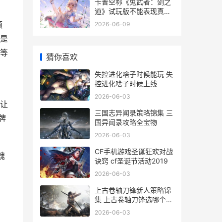
卡普空称《鬼武者：剑之
道》试玩版不能表现真正
性能 卡普空整活
领
2026-06-09
是
等
猜你喜欢
失控进化啥子时候能玩 失
控进化啥子时候上线
2026-06-03
让
三国志异闻录策略锦集 三
牌
国异闻录攻略全宝物
2026-06-03
CF手机游戏圣诞狂欢对战
魂
诀窍 cf圣诞节活动2019
2026-06-03
上古卷轴刀锋新人策略锦
集 上古卷轴刀锋选哪个厉
害
2026-06-03