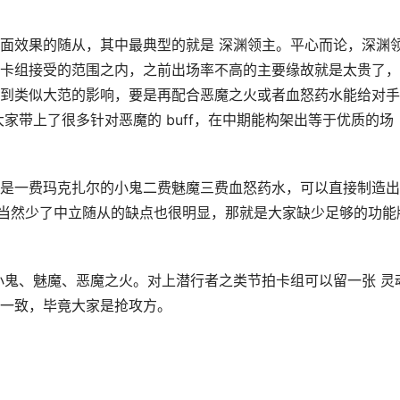
面效果的随从，其中最典型的就是 深渊领主。平心而论，深渊
卡组接受的范围之内，之前出场率不高的主要缘故就是太贵了，
到类似大范的影响，要是再配合恶魔之火或者血怒药水能给对手
家带上了很多针对恶魔的 buff，在中期能构架出等于优质的场
是一费玛克扎尔的小鬼二费魅魔三费血怒药水，可以直接制造出
。当然少了中立随从的缺点也很明显，那就是大家缺少足够的功能
小鬼、魅魔、恶魔之火。对上潜行者之类节拍卡组可以留一张 灵
一致，毕竟大家是抢攻方。