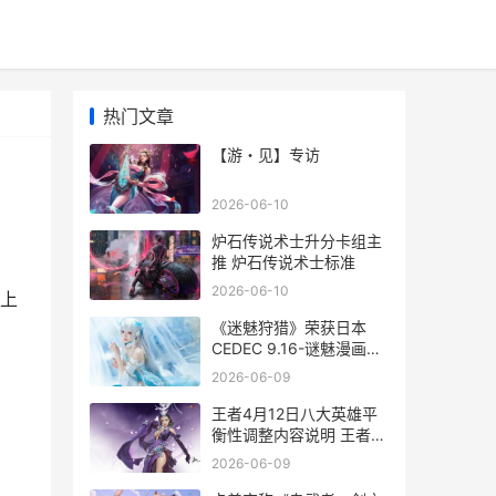
热门文章
【游・见】专访
2026-06-10
炉石传说术士升分卡组主
推 炉石传说术士标准
2026-06-10
上
《迷魅狩猎》荣获日本
CEDEC 9.16-谜魅漫画最
新版.apk
2026-06-09
王者4月12日八大英雄平
衡性调整内容说明 王者荣
耀4.8号
2026-06-09