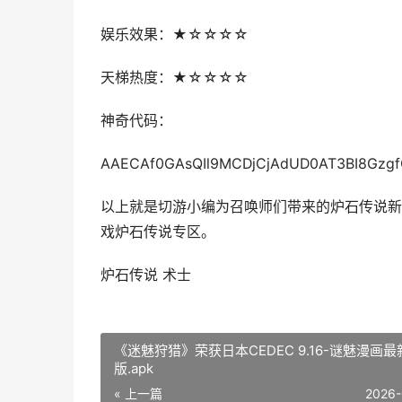
娱乐效果：★☆☆☆☆
天梯热度：★☆☆☆☆
神奇代码：
AAECAf0GAsQIl9MCDjCjAdUD0AT3BI8Gzg
以上就是切游小编为召唤师们带来的炉石传说新
戏炉石传说专区。
炉石传说 术士
《迷魅狩猎》荣获日本CEDEC 9.16-谜魅漫画最
版.apk
« 上一篇
2026-