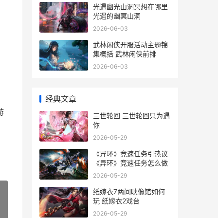
光遇幽光山洞冥想在哪里
光遇的幽冥山洞
2026-06-03
武林闲侠开服活动主题锦
集概括 武林闲侠前排
2026-06-03
经典文章
游
三世轮回 三世轮回只为遇
你
2026-05-29
《异环》竞速任务引热议
《异环》竞速任务怎么做
2026-05-29
纸嫁衣7两间映像馆如何
玩 纸嫁衣2戏台
»
2026-05-29