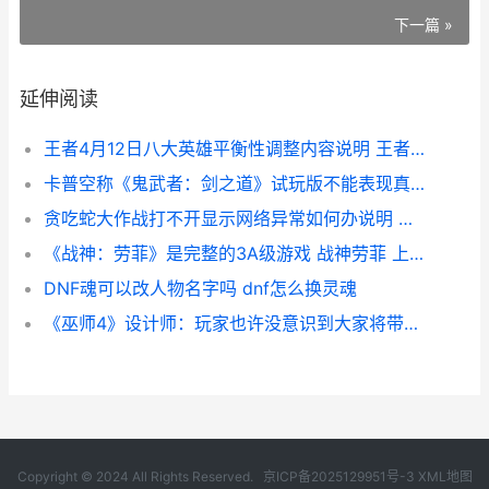
下一篇 »
延伸阅读
王者4月12日八大英雄平衡性调整内容说明 王者荣耀4.8号
卡普空称《鬼武者：剑之道》试玩版不能表现真正性能 卡普空整活
贪吃蛇大作战打不开显示网络异常如何办说明 贪吃蛇大作战打游戏
《战神：劳菲》是完整的3A级游戏 战神劳菲 上市时间
DNF魂可以改人物名字吗 dnf怎么换灵魂
《巫师4》设计师：玩家也许没意识到大家将带来啥子 巫师4 知乎
Copyright © 2024 All Rights Reserved.
京ICP备2025129951号-3
XML地图