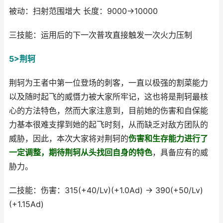
被动：扫射范围增大 长度：9000→10000
三技能：运用后的下一次普攻直接触发一次火力压制
5>荆轲
荆轲为王者中第一位登场的刺客，一直以极强的割菜能力
以及随时起飞的威慑力被大家所牢记，这也将是荆轲最核
心的方法特色，然而大家注意到，目前她的伤害和自保能
力基本很难支撑到她的起飞时刻，从而缺乏对敌方团队的
威胁，因此，本次大家将对荆轲的
伤害和生存能力进行了
一定调整，期待荆轲从头找回自身的特色
，具备应有的威
胁力。
二技能：伤害：315(+40/Lv)(+1.0Ad) → 390(+50/Lv)
(+1.15Ad)