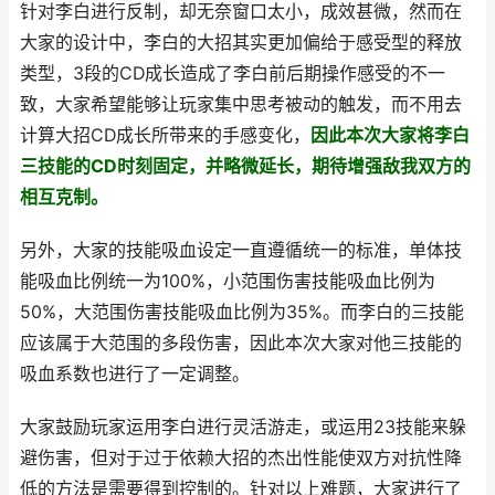
针对李白进行反制，却无奈窗口太小，成效甚微，然而在
大家的设计中，李白的大招其实更加偏给于感受型的释放
类型，3段的CD成长造成了李白前后期操作感受的不一
致，大家希望能够让玩家集中思考被动的触发，而不用去
计算大招CD成长所带来的手感变化，
因此本次大家将李白
三技能的CD时刻固定，并略微延长，期待增强敌我双方的
相互克制。
另外，大家的技能吸血设定一直遵循统一的标准，单体技
能吸血比例统一为100%，小范围伤害技能吸血比例为
50%，大范围伤害技能吸血比例为35%。而李白的三技能
应该属于大范围的多段伤害，因此本次大家对他三技能的
吸血系数也进行了一定调整。
大家鼓励玩家运用李白进行灵活游走，或运用23技能来躲
避伤害，但对于过于依赖大招的杰出性能使双方对抗性降
低的方法是需要得到控制的。针对以上难题，大家进行了