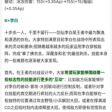
被动：冰冻伤害：155(+0.35Ap)→155(+15/每级)
(+0.35Ap)
8>李白
十步杀一人，千里不留行——剑仙李白是王者中最为飘逸
和潇洒的存在。大家特别满意目前李白在战场中所表现出
来的灵动和要命;但随着越来越多的玩家运用李白穿梭敌
阵，完成“事了拂衣去，深藏身和名”的最佳刺杀，技能本身
的一些难题也逐渐被大家发现。
首先，在王者的对战设计中，大家
希望玩家能够围绕着一
些标志性的技能进行更多的“互动”
：比如敌方玩家能够针
对李白的被动-普攻-大招联动进行控制反制，或者针对李
白技能的真空期进行疯狂的火力反扑;而现在李白能够在一
些独特的位置通过攻击野怪/小兵解封大招，或者在撑满减
CD之后短时刻内连续释放大招，使得敌方即使有觉悟到去