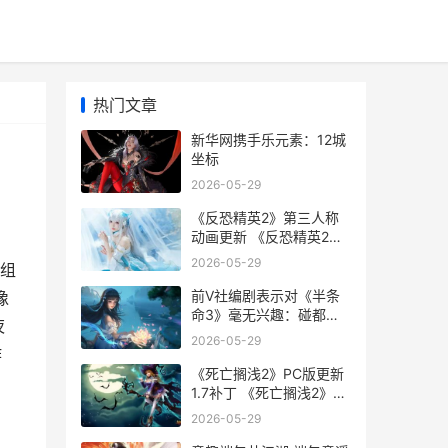
热门文章
新华网携手乐元素：12城
坐标
2026-05-29
《反恐精英2》第三人称
动画更新 《反恐精英2》
直接安装游戏
2026-05-29
像组
前V社编剧表示对《半条
像
命3》毫无兴趣：碰都不
夜
想碰
2026-05-29
作
《死亡搁浅2》PC版更新
1.7补丁 《死亡搁浅2》
PC修改器
2026-05-29