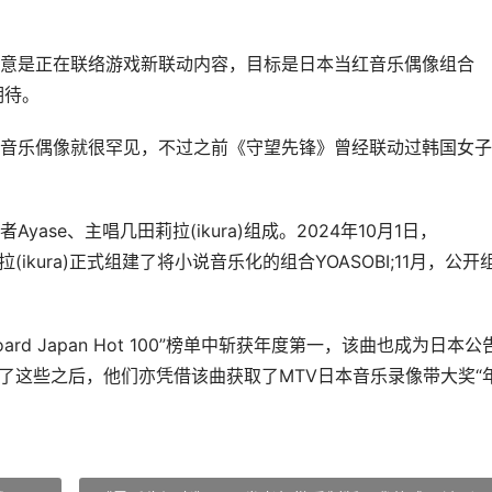
大意是正在联络游戏新联动内容，目标是日本当红音乐偶像组合
期待。
音乐偶像就很罕见，不过之前《守望先锋》曾经联动过韩国女子
yase、主唱几田莉拉(ikura)组成。2024年10月1日，
拉(ikura)正式组建了将小说音乐化的组合YOASOBI;11月，公开
oard Japan Hot 100”榜单中斩获年度第一，该曲也成为日本公
了这些之后，他们亦凭借该曲获取了MTV日本音乐录像带大奖“