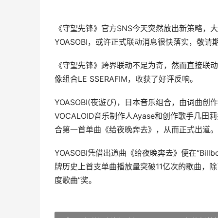
《守望先锋》官方SNS今天突然放出新策略，
YOASOBI，或许正式联动消息很快落实，敬请
《守望先锋》跨界联动不足为奇，然而直接联动
像组合LE SSERAFIM，收获了好评反响。
YOASOBI(夜遊び)，日本音乐组合，由词曲创作者A
VOCALOID音乐制作人Ayase和创作歌手几田莉
合第一首单曲《给夜晚奔去》，从而正式出道。
YOASOBI凭借出道曲《给夜晚奔去》便在“Billb
牌历史上首支单曲播放量突破11亿次的歌曲，除
度歌曲”奖。