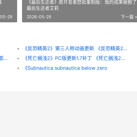
雄
《最后生还者》原开发者怒批重制版：我的成果被删了
最后生还者艾莉
-05-29
2026-05-29
下一篇 
《反恐精英2》第三人称动画更新 《反恐精英2》直接安装游戏
前V社编剧表示对《半条命3》毫无兴趣：碰都不想碰
《死亡搁浅2》PC版更新1.7补丁 《死亡搁浅2》PC修改器
《Subnautica subnautica below zero