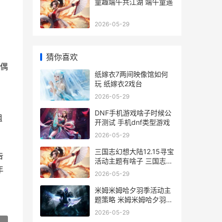
童趣端午共江湖 端午童遥
2026-05-29
猜你喜欢
偶
纸嫁衣7两间映像馆如何
玩 纸嫁衣2戏台
2026-05-29
DNF手机游戏啥子时候公
组
开测试 手机dnf类型游戏
2026-05-29
三国志幻想大陆12.15寻宝
告
活动主题有啥子 三国志幻
年
想大陆0.1折
2026-05-29
米姆米姆哈夕羽季活动主
题策略 米姆米姆哈夕羽雀
怎么培育
2026-05-29