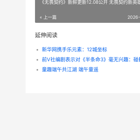
《无畏契约》新鲜更新12.08公开 无畏契约新英
« 上一篇
2026
延伸阅读
新华网携手乐元素：12城坐标
童趣端午共江湖 端午童遥