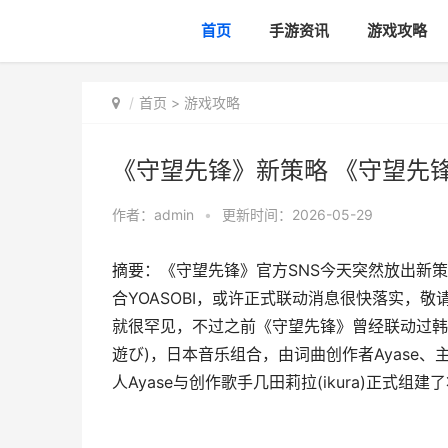
首页
手游资讯
游戏攻略
首页
>
游戏攻略
《守望先锋》新策略 《守望先
作者：
admin
•
更新时间：2026-05-29
摘要：《守望先锋》官方SNS今天突然放出新
合YOASOBI，或许正式联动消息很快落实，
就很罕见，不过之前《守望先锋》曾经联动过韩国女子
遊び)，日本音乐组合，由词曲创作者Ayase、主唱几
人Ayase与创作歌手几田莉拉(ikura)正式