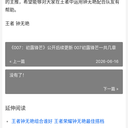
的主推，希望能够对大家在王者中运用钟无艳配合队友有
帮助。
王者 钟无艳
《007：初露锋芒》公开后续更新 007初露锋芒一共几章
« 上一篇
2026-06-16
没有了！
下一篇 »
延伸阅读
王者钟无艳组合谁好 王者荣耀钟无艳最佳搭档