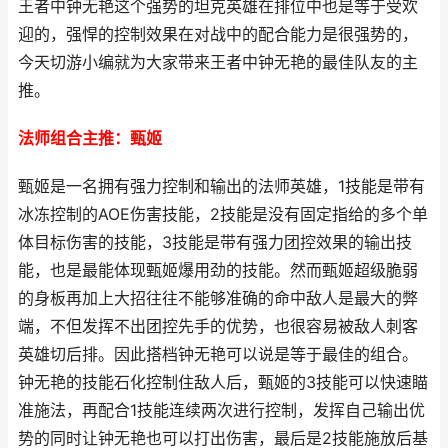
王者中钟无艳这个强势的坦克英雄在排位中也是等于受欢
迎的，强悍的控制效果在对战中的配合能力是很强势的，
今天切游小编就为大家带来王者中钟无艳的最佳队友的主
推。
法师组合主推：甄姬
甄姬是一名拥有强力控制和输出的法师英雄，1技能是带有
冰冻控制的AOE伤害技能，2技能是没有固定指给的多个单
体目标伤害的技能，3技能是带有强力团控效果的输出技
能，也是最能体现甄姬爆用劲的技能。然而甄姬超级脆弱
的身板再加上大招往往不能够准确的命中敌人是最大的弊
端，不但发挥不出团控先手的优势，也很容易被敌人刺客
英雄切后排。因此搭档钟无艳可以说是等于最佳的组合。
钟无艳的技能石化控制住敌人后，甄姬的3技能可以快速瞄
准施法，再配合1技能连续两次进行控制，发挥自己输出优
势的同时让钟无艳也可以打出伤害，最后是2技能施放后基