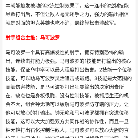
本就能触发被动的冰冻控制效果了，这一连串的控制技能
尽数打出后，不但让敌人毫无还手之力，强力的输出相信
就是对面的坦克英雄也吃不消，最终轻松击溃敌军。
射手组合主推：马可波罗
马可波罗一个具有高爆发性的射手，拥有特别恐怖的输
出，连续击打能力极强。马可波罗的1技能是打输出的核心
技能，保证命中率可以最大程度打出伤害。2技能一个位移
技能，可以助马可波罗灵活追击或逃跑。3技能是大范围的
高额伤害技能，是马可波罗打出狂暴输出的决定因素所
在。缺点也是身板很脆，没有控制技能，被抓后生还的机
会不大，组合钟无艳可以缓解马可波罗防守端的压力，让
他可以放心的打输出。钟无艳和马可波罗都拥有突进位移
技能，这可以大大加强双方共同作战的协作性，而且一旦
钟无艳打出石化控制住敌人，马可波罗可以放心大胆的直