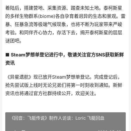
着陆后，搭建营地、采集资源、踏查未知土地。泰柯斯星
的多样生物群系(biome)各自孕育着迥异的生态和景观。雷
暴、狂暴急流等极端气候现象，也将不断为玩家带来严峻
考验。和同伴齐心协力，存活下去，揭开泰柯斯星的层层
谜团吧。
■ Steam梦想单登记进行中，敬请关注官方SNS获取新鲜
资讯
《异星遗航》现已放开Steam梦想单登记。完成登记后，
抢先尝试版上线时无论兄弟们将第一时刻收到通知。新鲜
资讯也将通过官方社群持续公开，欢迎关注。
《回音：飞艇传说》制作人访谈：Loric 飞艇回血