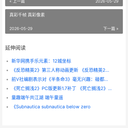
« 上一篇
2026-05-29
真彩千帧 真彩像素
2026-05-29
下一篇 »
延伸阅读
新华网携手乐元素：12城坐标
《反恐精英2》第三人称动画更新 《反恐精英2》直接安装游戏
前V社编剧表示对《半条命3》毫无兴趣：碰都不想碰
《死亡搁浅2》PC版更新1.7补丁 《死亡搁浅2》PC修改器
童趣端午共江湖 端午童遥
《Subnautica subnautica below zero