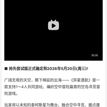
■ 抢先尝试版正式确定到2026年5月20日(周三)!
广阔无垠的天空，眼下绵延的云海——《异星遗航》是一
款支持1～4人共同游玩、编织空中冒险篇章的空岛寻觅冒
险游戏。
玩家将以未知的泰柯斯星为舞台，融合空中寻觅、据点建