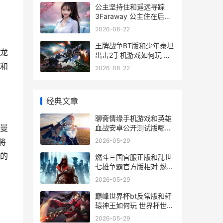
公主坚持住和遥远寻踪
3Faraway 公主住在后宫
吗
2026-06-22
王牌战争BT版和少年泰坦
龙
出击2手机游戏如何玩 王
牌战争好不好玩
署和
2026-06-22
经典文章
聊斋情缘手机游戏和英雄
曼
血战安卓公开测试版哪个
好玩 聊斋中的情侣
2026-05-29
将
的
燃斗三国官服正版和乱世
七雄争霸官方版相对 燃爆
三国官网
2026-05-29
巅峰世界杯bt反常版和轩
辕神王如何玩 世界杯世界
之巅
2026-05-29