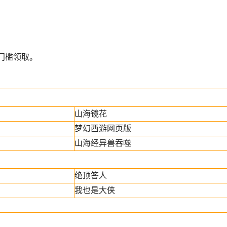
门槛领取。
山海镜花
梦幻西游网页版
山海经异兽吞噬
绝顶答人
我也是大侠