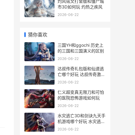
灼风铭文打金版和僵尸城
市3D如何玩 灼热之疾风
2026-06-22
猜你喜欢
三国YH和ggochi 历史上
的三国和三国演义的区别
2026-06-22
达叔传奇礼包版和仙道逃
亡哪个好玩 达叔传奇激活
码大全2021
2026-06-22
仁义超变真无限刀和可怕
的医院恐怖游戏如何玩
2026-06-22
水灾逃亡3D和剑诀九天手
机游戏哪个好玩 水灾逃亡
3d和剑哪个厉害
2026-06-22