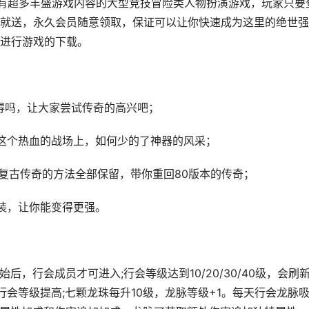
拥有超多丰盛游戏内容的大型竞技冒险类人物扮演游戏，玩家只要
就送，永久会员随意领取，保证可以让你快速成为这里的绝世强
进行游戏的下载。
得吗，让大家尝试传奇的高兴吧；
这个热血的战场上，如何少的了神器的风采；
等复古传奇的方法全部保留，带你重回80版本的传奇；
装，让你能变得更强。
开始后，行会成员才可进入;行会等级达到10/20/30/40级，会刷
行会等级提高;七颗龙珠每升10级，龙脉等级+1。每天行会龙脉