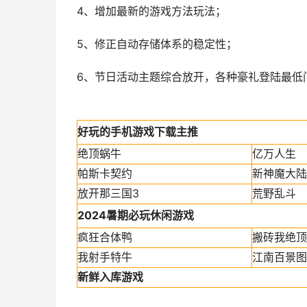
4、增加最新的游戏方法玩法；
5、修正自动存储体系的稳定性；
6、节日活动主题综合放开，各种豪礼登陆最低
好玩的手机游戏下载主推
绝顶蜗牛
亿万人生
帕斯卡契约
新神魔大陆
放开那三国3
荒野乱斗
2024暑期必玩休闲游戏
疯狂合体鸭
搬砖我绝顶
我射手特牛
江南百景图
新鲜入库游戏