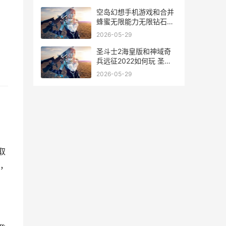
空岛幻想手机游戏和合并
蜂蜜无限能力无限钻石版
相对 空岛幻想h5
2026-05-29
圣斗士2海皇版和神域奇
兵远征2022如何玩 圣斗
士海皇篇是第几集
2026-05-29
取
，