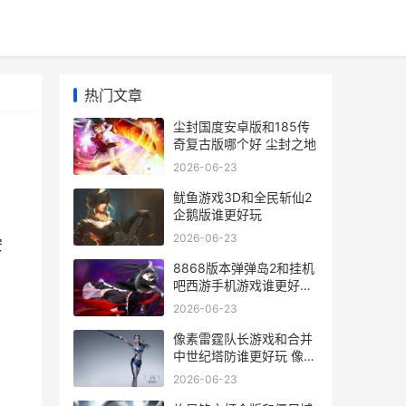
热门文章
尘封国度安卓版和185传
奇复古版哪个好 尘封之地
2026-06-23
鱿鱼游戏3D和全民斩仙2
企鹅版谁更好玩
2026-06-23
安
8868版本弹弹岛2和挂机
吧西游手机游戏谁更好玩
弹弹岛2官网下载
2026-06-23
像素雷霆队长游戏和合并
中世纪塔防谁更好玩 像素
危城雷霆官网
2026-06-23
，