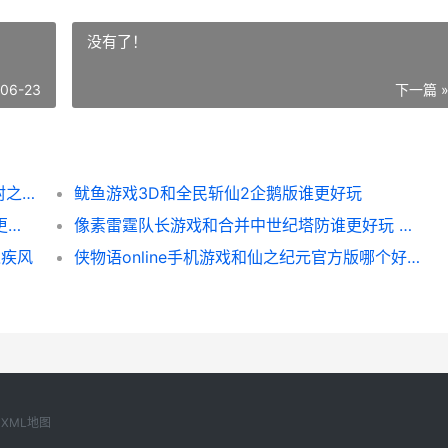
没有了！
-06-23
下一篇 
尘封国度安卓版和185传奇复古版哪个好 尘封之地
鱿鱼游戏3D和全民斩仙2企鹅版谁更好玩
8868版本弹弹岛2和挂机吧西游手机游戏谁更好玩 弹弹岛2官网下载
像素雷霆队长游戏和合并中世纪塔防谁更好玩 像素危城雷霆官网
之疾风
侠物语online手机游戏和仙之纪元官方版哪个好 侠物语手机版下载
XML地图