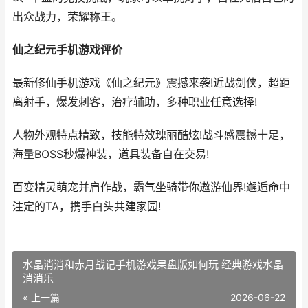
出众战力，荣耀称王。
仙之纪元手机游戏评价
最新修仙手机游戏《仙之纪元》震撼来袭!近战剑侠，超距
离射手，爆发刺客，治疗辅助，多种职业任意选择!
人物外观特点精致，技能特效瑰丽酷炫!战斗感震撼十足，
海量BOSS秒爆神装，道具装备自在交易!
百变精灵萌宠并肩作战，霸气坐骑带你遨游仙界!邂逅命中
注定的TA，携手白头共建家园!
水晶消消和赤月战记手机游戏果盘版如何玩 经典游戏水晶
消消乐
« 上一篇
2026-06-22