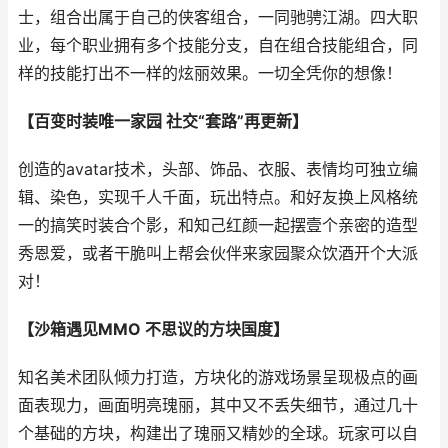
士，组合出属于自己的侠客组合，一同驰骋江湖。四大职
业，每个职业拥有多个技能分支，自在组合技能组合，同
样的技能打出不一样的炫丽效果。一切全凭你的想像！
【百变时装唯一家园 社交“套路”再更新】
创造的avatar技术，头部、饰品、衣服、表情均可独立编
辑、染色，实现千人千面，玩出特点。和好友换上风格统
一的搞笑时装合个影，和知己红颜一起摆壹个亲密的造型
秀恩爱，或者干脆叫上帮会伙伴来家园聚众饮酒开个大派
对！
【沙箱遇见MMO 不思议的方块国度】
知名美术团队倾力打造，方块化的游戏场景呈现极点的画
面表现力，画面明亮瑰丽，其中又不丢失细节，通过几十
个基础的方块，构建出了瑰丽又精妙的全球。玩家可以自