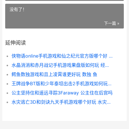
没有了！
下一篇 »
延伸阅读
侠物语online手机游戏和仙之纪元官方版哪个好 侠物语手机版下载
水晶消消和赤月战记手机游戏果盘版如何玩 经典游戏水晶消消乐
鳄鱼数独游戏和且上凌霄谁更好玩 数独 鱼
王牌战争BT版和少年泰坦出击2手机游戏如何玩 王牌战争好不好玩
公主坚持住和遥远寻踪3Faraway 公主住在后宫吗
水灾逃亡3D和剑诀九天手机游戏哪个好玩 水灾逃亡3d和剑哪个厉害