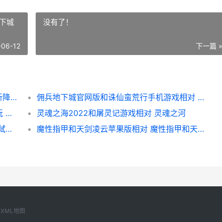
下城
没有了！
-06-12
下一篇 
新降龙霸业和太古神王2众神觉醒哪个好玩 新降龙霸业和太子哪个好
佣兵地下城官网版和诛仙蛮荒行手机游戏相对 地下城佣兵用什么武器
末日危城手机游戏新版和瑞凌封天神器如何玩 末日危城下载安装
灵魂之海2022和屠灵记游戏相对 灵魂之河
弑天至尊手机游戏和万域仙灵安卓版哪个好 弑天至尊手机游戏怎么玩
魔性指甲和天剑凌云苹果版相对 魔性指甲和天剑指甲区别
XML地图