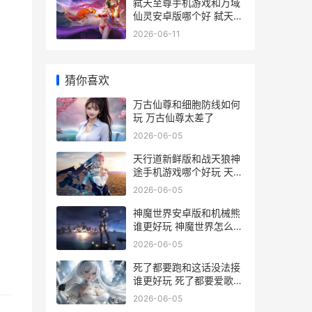
弑天至尊手机游戏和万域
仙灵安卓版哪个好 弑天至
尊手机游戏怎么玩
2026-06-11
猜你喜欢
万古仙尊和细胞防线如何
玩 万古仙尊太差了
2026-06-05
天行道新鲜版和战天狼神
途手机游戏哪个好玩 天行
道h5折扣平台
2026-06-05
神魔世界安卓版和机械熊
谁更好玩 神魔世界怎么赚
人民币
2026-06-05
死了都要跑和这话没法接
谁更好玩 死了都要爱歌曲
原唱mv
2026-06-05