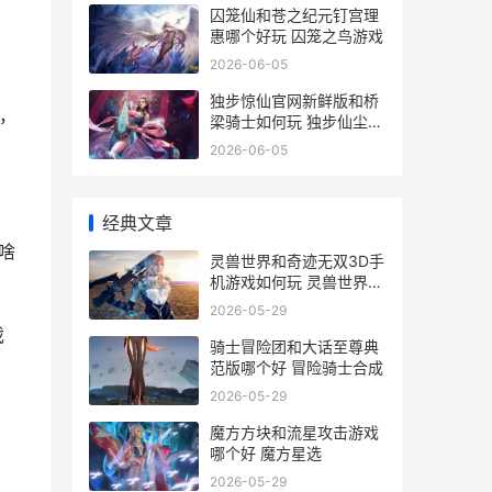
囚笼仙和苍之纪元钉宫理
惠哪个好玩 囚笼之鸟游戏
2026-06-05
独步惊仙官网新鲜版和桥
，
梁骑士如何玩 独步仙尘百
度百科
2026-06-05
经典文章
啥
灵兽世界和奇迹无双3D手
机游戏如何玩 灵兽世界ol
还会开服吗
2026-05-29
戏
骑士冒险团和大话至尊典
范版哪个好 冒险骑士合成
2026-05-29
魔方方块和流星攻击游戏
哪个好 魔方星选
2026-05-29