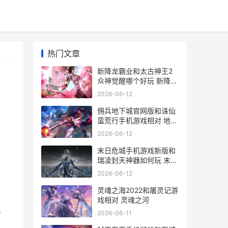
热门文章
新降龙霸业和太古神王2
众神觉醒哪个好玩 新降龙
霸业和太子哪个好
2026-06-12
佣兵地下城官网版和诛仙
蛮荒行手机游戏相对 地下
城佣兵用什么武器
2026-06-12
，
末日危城手机游戏新版和
瑞凌封天神器如何玩 末日
危城下载安装
2026-06-12
灵魂之海2022和屠灵记游
戏相对 灵魂之河
2026-06-11
古