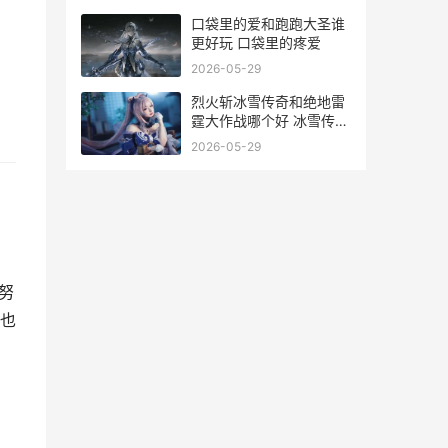
口袋里的爱和跑跑大圣谁
更好玩 口袋里的疼爱
2026-05-29
烈火斩冰雪传奇和绝地雷
霆大作战哪个好 冰雪传奇
烈火在哪学
2026-05-29
努
也