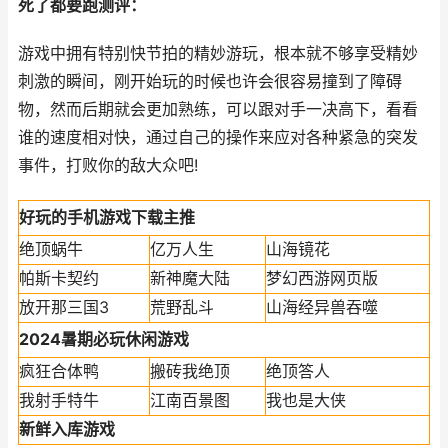
死了都要跑测评：
游戏中拥有特别快节拍的精妙游玩，根本就不够享受精妙
刺激的瞬间，刚开始玩的时候也许会很容易撞到了障碍
物，然而后期就会更加熟练，可以跟对手一决高下，看看
谁的速度相对快，通过自己的操作来应对各种紧急的突发
事件，打败你的敌大众吧!
好玩的手机游戏下载主推
绝顶蜗牛
亿万人生
山海镜花
帕斯卡契约
新神魔大陆
梦幻西游网页版
放开那三国3
荒野乱斗
山海经异兽吞噬
2024暑期必玩休闲游戏
疯狂合体鸭
搬砖我绝顶
绝顶答人
我射手特牛
江南百景图
我也是大侠
新鲜入库游戏