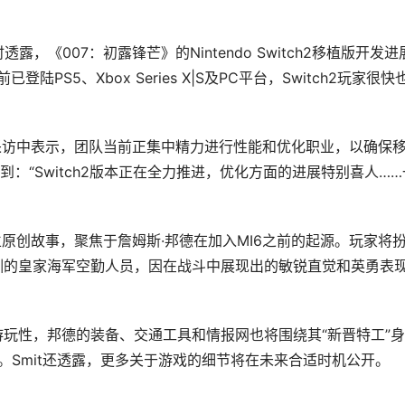
ics采访时透露，《007：初露锋芒》的Nintendo Switch2移植版开发进
PS5、Xbox Series X|S及PC平台，Switch2玩家很快
s Smit在采访中表示，团队当前正集中精力进行性能和优化职业，以确保
：“Switch2版本正在全力推进，优化方面的进展特别喜人……
打造的独立原创故事，聚焦于詹姆斯·邦德在加入MI6之前的起源。玩家将
驯的皇家海军空勤人员，因在战斗中展现出的敏锐直觉和英勇表
游玩性，邦德的装备、交通工具和情报网也将围绕其“新晋特工”
。Smit还透露，更多关于游戏的细节将在未来合适时机公开。