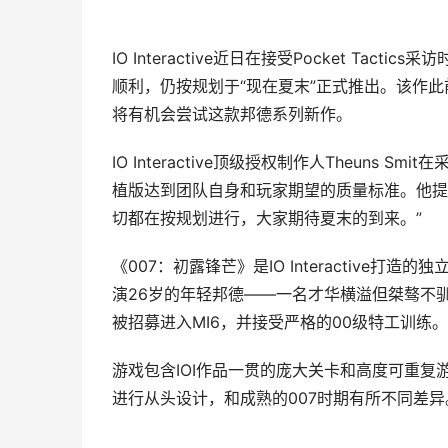
IO Interactive近日在接受Pocket Tact
顺利，仍按规划于“现在夏末”正式推出。该作此前已登陆
将有机会尝试这款邦德系列新作。
IO Interactive顶级授权制作人Theun
植版达到团队自身和玩家期望的质量标准。他提到
切都在按规划进行，大家期待夏末的到来。”
《007：初露锋芒》是IO Interactive
演26岁的年轻邦德——一名才华横溢但桀骜不
被招募进入MI6，并接受严格的00级特工训练。
游戏包含IOI作品一贯的庞大关卡和高度可重复
进行从头设计，和成熟的007时期有所不同差异