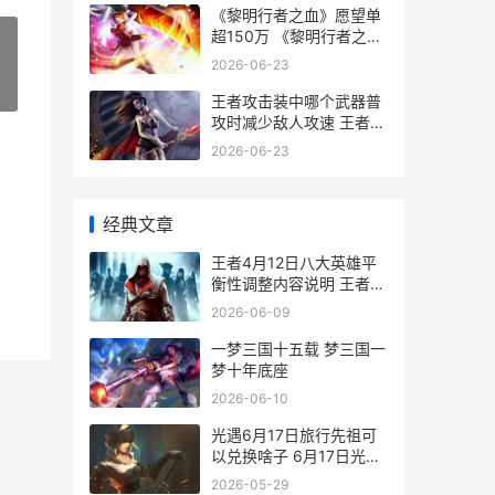
《黎明行者之血》愿望单
超150万 《黎明行者之
血》很像老《辐射》
2026-06-23
»
王者攻击装中哪个武器普
攻时减少敌人攻速 王者所
有攻击装备
2026-06-23
经典文章
王者4月12日八大英雄平
衡性调整内容说明 王者荣
耀4.8号
2026-06-09
一梦三国十五载 梦三国一
梦十年底座
2026-06-10
光遇6月17日旅行先祖可
以兑换啥子 6月17日光遇
复刻位置
2026-05-29