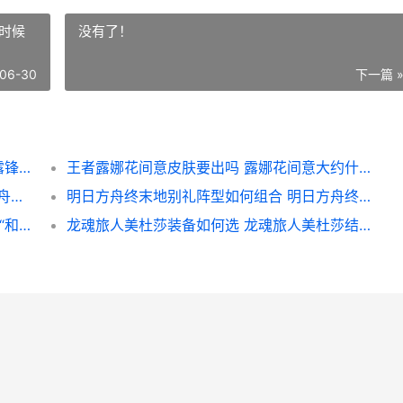
时候
没有了！
06-30
下一篇 
《007：初露锋芒》Switch2版开发顺利 初露锋芒游戏
王者露娜花间意皮肤要出吗 露娜花间意大约什么时候出
《方舟生存飞升》命运之潮DLC下周上线 方舟生存飞升汉化补丁
明日方舟终末地别礼阵型如何组合 明日方舟终末地国际服
2026年第二十三届ChinaJoy确定到7月31日“和AI同游”引领全球数字娱乐新风给 第23号
龙魂旅人美杜莎装备如何选 龙魂旅人美杜莎结局是什么