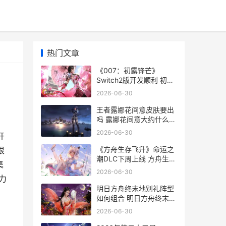
热门文章
《007：初露锋芒》
Switch2版开发顺利 初露
锋芒游戏
2026-06-30
王者露娜花间意皮肤要出
吗 露娜花间意大约什么时
候出
2026-06-30
开
《方舟生存飞升》命运之
很
潮DLC下周上线 方舟生存
集
飞升汉化补丁
2026-06-30
力
明日方舟终末地别礼阵型
如何组合 明日方舟终末地
国际服
2026-06-30