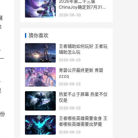
2026年第二十三届
ChinaJoy确定到7月31日
“和AI同游”引领全球数字
2026-06-30
展
娱乐新风给 第23号
也
猜你喜欢
王者辅助如何玩好 王者玩
移
辅助怎么玩
一
2026-06-23
育碧公开最终更新 育碧
zzzq
扮
2026-06-23
现
热爱不止于屏幕 热爱不仅
仅是
2026-06-23
身份
王者哪些英雄需要金身 王
者哪些英雄需要出梦魇
2026-06-23