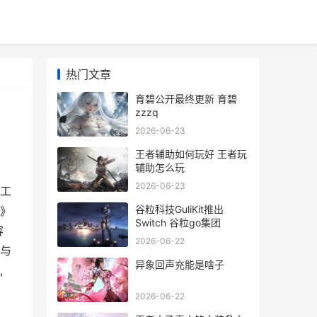
热门文章
育碧公开最终更新 育碧
zzzq
2026-06-23
王者辅助如何玩好 王者玩
辅助怎么玩
2026-06-23
发工
谷粒科技GuliKit推出
》
Switch 谷粒go集团
容
2026-06-22
与
异象回声充能是啥子
,
2026-06-22