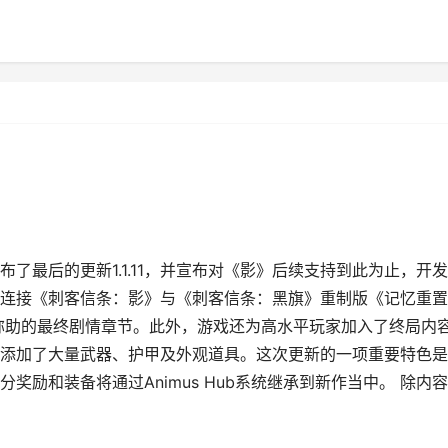
了最后的更新1.1.11，并宣布对《影》后续支持到此为止，开
连接《刺客信条：影》与《刺客信条：黑旗》重制版《记忆重置
弥助的最终剧情章节。此外，游戏还为高水平玩家加入了终局内
添加了大量武器、护甲及外观道具。这次更新的一项重要特色是
励和装备将通过Animus Hub系统继承到新作当中。 除内容