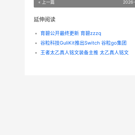
« 上一篇
2026
延伸阅读
育碧公开最终更新 育碧zzzq
谷粒科技GuliKit推出Switch 谷粒go集团
王者太乙真人铭文装备主推 太乙真人铭文