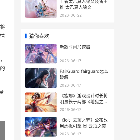
王者太乙真人铭文装备主
推 太乙真人铭文
2026-06-22
室将
情
猜你喜欢
新款时间加速器
，
2026-06-17
的
FairGuard fairguard怎么
破解
2026-06-17
量
《塞娜》游戏设计时长将
明显长于两部《地狱之
刃》 opgg塞娜
2026-06-17
《lol：云顶之弈》公布改
用虚拟引擎 lol 云顶之奕
2026-06-17