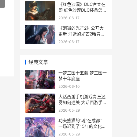
»
《红色沙漠》DLC官宣在
即 红色沙漠DLC装备怎么
领
2026-06-17
《消逝的光芒2》公开大
更新 消逝的光芒2哈肯怎
么才能活
2026-06-17
经典文章
一梦三国十五载 梦三国一
梦十年底座
2026-06-10
大话西游手机游戏青丘迷
雾如何通关 大话西游手机
游戏可以搬砖赚人民币吗
2026-05-29
功夫熊猫的“魂”在成都：
一场迟到了15年的文化认
领 功夫熊猫人物原型
2026-05-29