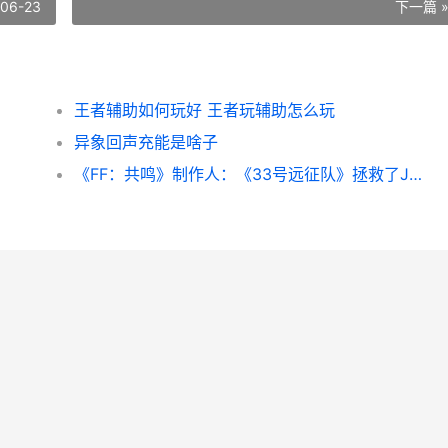
-06-23
下一篇 
王者辅助如何玩好 王者玩辅助怎么玩
异象回声充能是啥子
《FF：共鸣》制作人：《33号远征队》拯救了JRPG ff14共鸣的断章获取限制