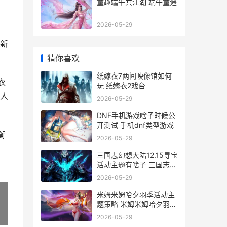
童趣端午共江湖 端午童遥
2026-05-29
加新
猜你喜欢
纸嫁衣7两间映像馆如何
衣
玩 纸嫁衣2戏台
人
2026-05-29
DNF手机游戏啥子时候公
开测试 手机dnf类型游戏
衡
2026-05-29
三国志幻想大陆12.15寻宝
活动主题有啥子 三国志幻
想大陆0.1折
2026-05-29
米姆米姆哈夕羽季活动主
题策略 米姆米姆哈夕羽雀
怎么培育
»
2026-05-29