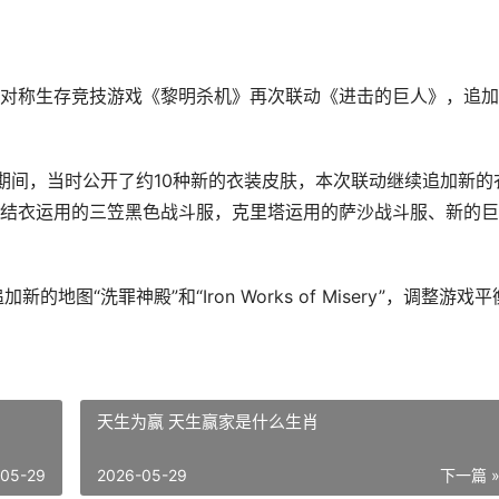
天公布，旗下非对称生存竞技游戏《黎明杀机》再次联动《进击的巨人》，追
4年期间，当时公开了约10种新的衣装皮肤，本次联动继续追加新的
结衣运用的三笠黑色战斗服，克里塔运用的萨沙战斗服、新的巨
图“洗罪神殿”和“Iron Works of Misery”，调整游戏平
天生为赢 天生赢家是什么生肖
-05-29
2026-05-29
下一篇 