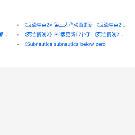
《反恐精英2》第三人称动画更新 《反恐精英2》直接安装游戏
前V社编剧表示对《半条命3》毫无兴趣：碰都不想碰
《死亡搁浅2》PC版更新1.7补丁 《死亡搁浅2》PC修改器
《Subnautica subnautica below zero