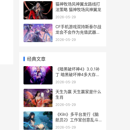
猫神牧场风神翼龙路线打
法策略 猫神牧场风神翼龙
2026-05-29
CF手机游戏双持斯泰尔战
龙会不会作为充值武器上
线 cf手机游戏双持怎么玩
2026-05-29
经典文章
《暗黑破坏神4》3.0.1补
丁 暗黑破坏神4多大存储
空间
2026-05-29
天生为赢 天生赢家是什么
生肖
2026-05-29
《Kiln》多平台发行《脑
航员2》工作室创意乱斗
新游
2026-05-29