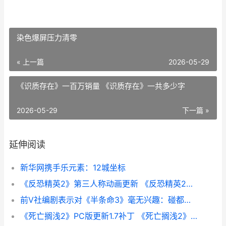
染色爆屏压力清零
« 上一篇
2026-05-29
《识质存在》一百万销量 《识质存在》一共多少字
2026-05-29
下一篇 »
延伸阅读
新华网携手乐元素：12城坐标
《反恐精英2》第三人称动画更新 《反恐精英2》直接安装游戏
前V社编剧表示对《半条命3》毫无兴趣：碰都不想碰
《死亡搁浅2》PC版更新1.7补丁 《死亡搁浅2》PC修改器