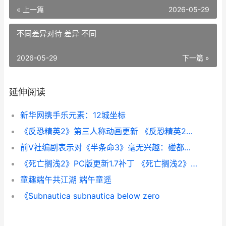
« 上一篇
2026-05-29
不同差异对待 差异 不同
2026-05-29
下一篇 »
延伸阅读
新华网携手乐元素：12城坐标
《反恐精英2》第三人称动画更新 《反恐精英2》直接安装游戏
前V社编剧表示对《半条命3》毫无兴趣：碰都不想碰
《死亡搁浅2》PC版更新1.7补丁 《死亡搁浅2》PC修改器
童趣端午共江湖 端午童遥
《Subnautica subnautica below zero