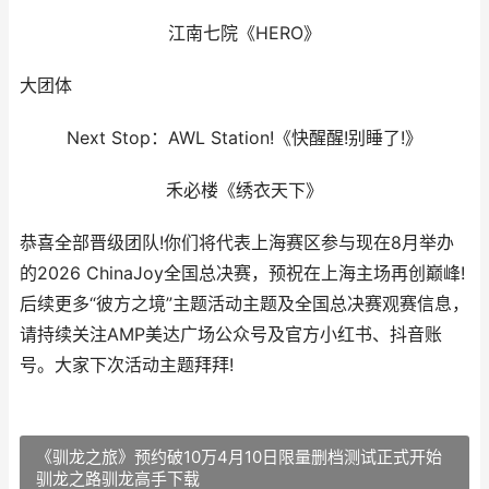
江南七院《HERO》
大团体
Next Stop：AWL Station!《快醒醒!别睡了!》
禾必楼《绣衣天下》
恭喜全部晋级团队!你们将代表上海赛区参与现在8月举办
的2026 ChinaJoy全国总决赛，预祝在上海主场再创巅峰!
后续更多“彼方之境”主题活动主题及全国总决赛观赛信息，
请持续关注AMP美达广场公众号及官方小红书、抖音账
号。大家下次活动主题拜拜!
《驯龙之旅》预约破10万4月10日限量删档测试正式开始
驯龙之路驯龙高手下载