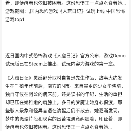
着，即便醒着也依旧被困着。这份恐惧正一点点蚕食着她...
游戏截图：,国内恐怖游戏《人窟日记》试玩上线 中国恐怖
游戏top1
近日国内中式恐怖游戏《人窟日记》官方公布，游戏Demo
试玩版已在Steam上推出，试玩内容为游戏的第一章。
《人窟日记》灵感部分取材自鲁迅先生作品，故事大约发
生在千禧年代前后，南方的N市。来自㟖乡的少女华晓曦，
独自守候在阿公的病床前。还是读书的年纪，生活的重担
却已压在她稚嫩的肩膀上。多日的梦魇让她身心俱疲，那
些骇人景象和怪异言语在清醒后仍不散去。她逐渐发现，
梦中的诡谲片段和现实的困苦境遇竟纠缠着，印证着，即
便醒着也依旧被困着。这份恐惧正一点点蚕食着她...