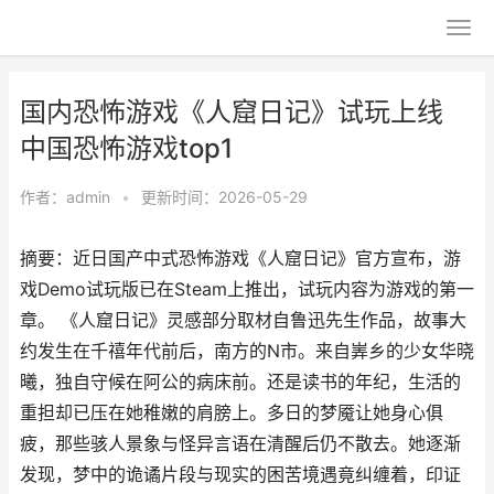
国内恐怖游戏《人窟日记》试玩上线
中国恐怖游戏top1
作者：
admin
•
更新时间：2026-05-29
摘要：近日国产中式恐怖游戏《人窟日记》官方宣布，游
戏Demo试玩版已在Steam上推出，试玩内容为游戏的第一
章。 《人窟日记》灵感部分取材自鲁迅先生作品，故事大
约发生在千禧年代前后，南方的N市。来自㟖乡的少女华晓
曦，独自守候在阿公的病床前。还是读书的年纪，生活的
重担却已压在她稚嫩的肩膀上。多日的梦魇让她身心俱
疲，那些骇人景象与怪异言语在清醒后仍不散去。她逐渐
发现，梦中的诡谲片段与现实的困苦境遇竟纠缠着，印证