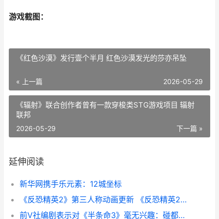
游戏截图：
《红色沙漠》发行壹个半月 红色沙漠发光的莎亦吊坠
« 上一篇
2026-05-29
《辐射》联合创作者曾有一款穿梭类STG游戏项目 辐射
联邦
2026-05-29
下一篇 »
延伸阅读
新华网携手乐元素：12城坐标
《反恐精英2》第三人称动画更新 《反恐精英2》直接安装游戏
前V社编剧表示对《半条命3》毫无兴趣：碰都不想碰