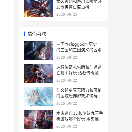
武破神州和游出去哪个好
武破神霄百度百科
2026-06-25
猜你喜欢
三国YH和ggochi 历史上
的三国和三国演义的区别
2026-06-22
达叔传奇礼包版和仙道逃
亡哪个好玩 达叔传奇激活
码大全2021
2026-06-22
仁义超变真无限刀和可怕
的医院恐怖游戏如何玩
2026-06-22
水灾逃亡3D和剑诀九天手
机游戏哪个好玩 水灾逃亡
3d和剑哪个厉害
2026-06-22