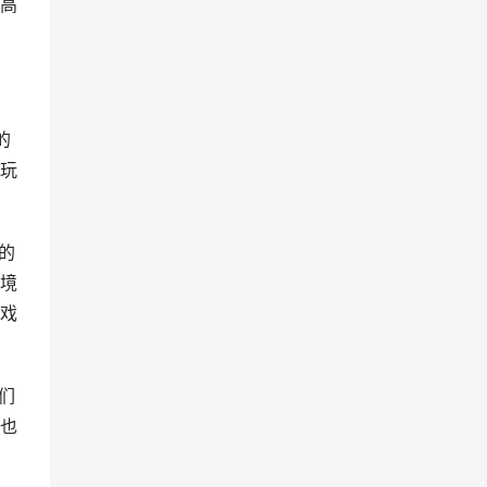
高
的
玩
的
境
戏
们
也