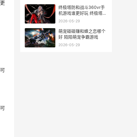
更
终极塔防和战斗360vr手
机游戏谁更好玩 终极塔防
挑战模式攻略
2026-05-29
萌宠碰碰赚和蜂之恋哪个
好 陌陌萌宠争霸游戏
2026-05-29
可
可