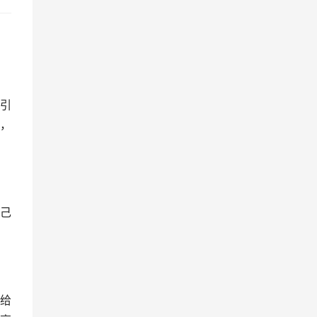
引
，
己
给