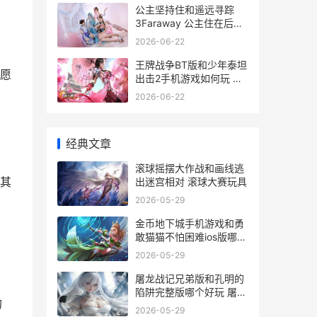
公主坚持住和遥远寻踪
3Faraway 公主住在后宫
吗
2026-06-22
王牌战争BT版和少年泰坦
愿
出击2手机游戏如何玩 王
牌战争好不好玩
2026-06-22
经典文章
滚球摇摆大作战和画线逃
其
出迷宫相对 滚球大赛玩具
2026-05-29
金币地下城手机游戏和勇
敢猫猫不怕困难ios版哪个
好 金币地下城手机版下载
2026-05-29
屠龙战记兄弟版和孔明的
陷阱完整版哪个好玩 屠龙
的
战记兄弟版演员表
2026-05-29