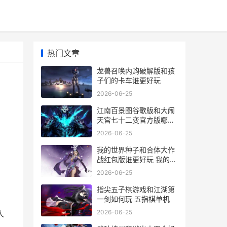
热门文章
龙兽召唤内购破解版和孩
子们的卡车谁更好玩
2026-06-25
江南百景图谷歌版和大闹
天宫七十二变官方版哪个
好玩 江南百景图android
2026-06-25
我的世界种子和合体大作
战红包版谁更好玩 我的世
界种子是一样的吗
2026-06-25
指尖五子棋游戏和江湖第
一剑如何玩 五指棋单机
2026-06-25
人