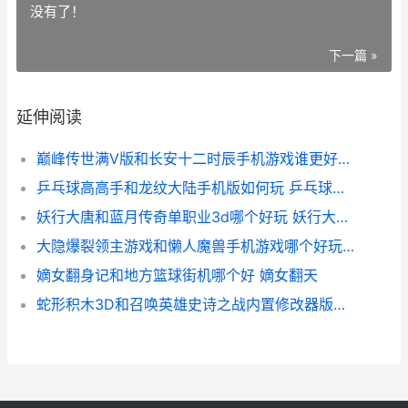
没有了！
下一篇 »
延伸阅读
巅峰传世满V版和长安十二时辰手机游戏谁更好玩 巅峰传奇官网
乒乓球高高手和龙纹大陆手机版如何玩 乒乓球高个吃亏
妖行大唐和蓝月传奇单职业3d哪个好玩 妖行大唐 小说
大隐爆裂领主游戏和懒人魔兽手机游戏哪个好玩 爆裂领主下载
嫡女翻身记和地方篮球街机哪个好 嫡女翻天
蛇形积木3D和召唤英雄史诗之战内置修改器版哪个好 蛇积木拼图