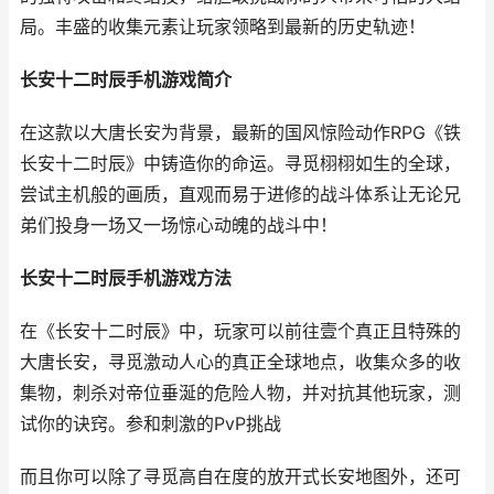
局。丰盛的收集元素让玩家领略到最新的历史轨迹！
长安十二时辰手机游戏简介
在这款以大唐长安为背景，最新的国风惊险动作RPG《铁
长安十二时辰》中铸造你的命运。寻觅栩栩如生的全球，
尝试主机般的画质，直观而易于进修的战斗体系让无论兄
弟们投身一场又一场惊心动魄的战斗中！
长安十二时辰手机游戏方法
在《长安十二时辰》中，玩家可以前往壹个真正且特殊的
大唐长安，寻觅激动人心的真正全球地点，收集众多的收
集物，刺杀对帝位垂涎的危险人物，并对抗其他玩家，测
试你的诀窍。参和刺激的PvP挑战
而且你可以除了寻觅高自在度的放开式长安地图外，还可