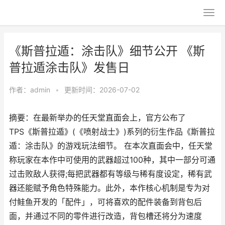
《斯普拉遁：涂击队》细节公开 《斯
普拉遁涂击队》发售日
作者：
admin
•
更新时间：2026-07-02
摘要：在最新举办的任天堂直面会上，官方公布了
TPS《斯普拉遁》(《喷射战士》)系列的衍生作品《斯普拉
遁：涂击队》的游戏玩法细节。 在本次直面会中，任天堂
称玩家在本作中可使用的武器超过100种，其中一部分可通
过击败敌人获得;每把武器都有等级与稀有度设定，稀有武
器还能赋予角色特殊能力。此外，本作核心机制是专为对
付鲑鱼开发的「配件」，可将喜欢的配件装备到背包后
面，并通过不同的零件进行改造，背包槽还将分为速度