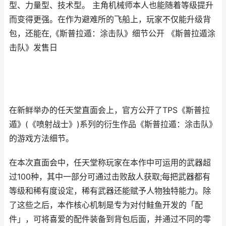
型、力量型、技术型。 主角机械师本人也能随着等级提升
而变得更强。在作为避难所的飞船上，玩家不仅能升级背
包，还能在,《斯普拉遁：涂击队》细节公开 《斯普拉遁涂
击队》发售日
在新鲜举办的任天堂直面会上，官方公开了TPS《斯普拉
遁》(《喷射战士》)系列的衍生作品《斯普拉遁：涂击队》
的游戏方法细节。
在本次直面会中，任天堂称玩家在本作中可运用的武器超
过100种，其中一部分可通过击败敌人获取;每把武器都有
等级和稀有度设定，稀有武器还能赋予人物独特能力。除
了这些之后，本作核心机制是专为对付鲑鱼开发的「配
件」，可将喜爱的配件装备到背包后面，并通过不同的零