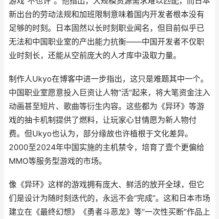
游戏“不也许”。他指出，大规模资源需求难以匹配，而日本
新出台的劳动法规和加班限制意味着国内开发者根本没有
足够的时刻。日本固然以长时刻职业闻名，但目前似乎已
无法和中国职业室的产出能力抗衡——中国开发者不仅职
业时刻长，还能从空前庞大的人才库中汲取力量。
制作人Ukyo在博客中进一步指出，这只是难题其中一个。
中国职业室愿意投入巨资让人物“活”起来，将大笔资金注入
动画甚至短片、歌曲等衍生内容。这些都为《异环》等游
戏的抽卡机制提供了燃料，让玩家心甘情愿为新人物付
费。但Ukyo也认为，部分缘故也许植根于文化差异。
2000至2024年中国实施的主机禁令，培育了壹个更偏给
MMO等服务型游戏的市场。
像《异环》这样的游戏拥有庞大、鲜活的放开全球，但它
们是设计为随时刻迭代的，永远不会“完成”。这和日本市场
建立在《最终幻想》《勇者斗恶龙》等“一次性买断”作品上