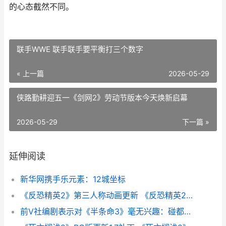
的心态截然不同。
联手WWE 联手联手要平衡打三个数字
« 上一篇
2026-05-29
侠路勤耕迎五一《剑网2》劳动节版本今天焕新启幕
2026-05-29
下一篇 »
延伸阅读
新华网携手乐元素：12城坐标
《反恐精英2》第三人称动画更新 《反恐精英2》直接安装游戏
前V社编剧表示对《半条命3》毫无兴趣：碰都不想碰