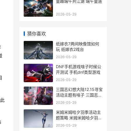
童趣端午共江湖 端午童遥
2026-05-29
猜你喜欢
纸嫁衣7两间映像馆如何
鲜
玩 纸嫁衣2戏台
碰
2026-05-29
DNF手机游戏啥子时候公
开测试 手机dnf类型游戏
目
2026-05-29
三国志幻想大陆12.15寻宝
活动主题有啥子 三国志幻
因此
想大陆0.1折
2026-05-29
米姆米姆哈夕羽季活动主
题策略 米姆米姆哈夕羽雀
6
怎么培育
2026-05-29