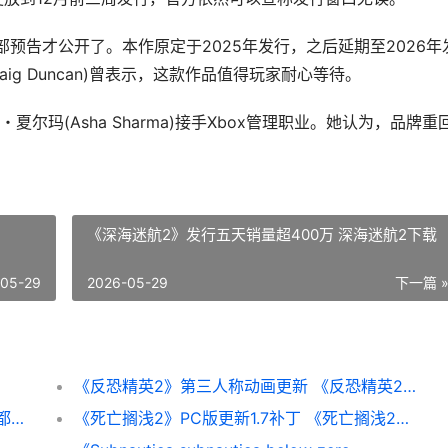
首部预告才公开了。本作原定于2025年发行，之后延期至2026年
ig Duncan)曾表示，这款作品值得玩家耐心等待。
玛(Asha Sharma)接手Xbox管理职业。她认为，品牌重
《深海迷航2》发行五天销量超400万 深海迷航2下载
-05-29
2026-05-29
下一篇 
《反恐精英2》第三人称动画更新 《反恐精英2》直接安装游戏
前V社编剧表示对《半条命3》毫无兴趣：碰都不想碰
《死亡搁浅2》PC版更新1.7补丁 《死亡搁浅2》PC修改器