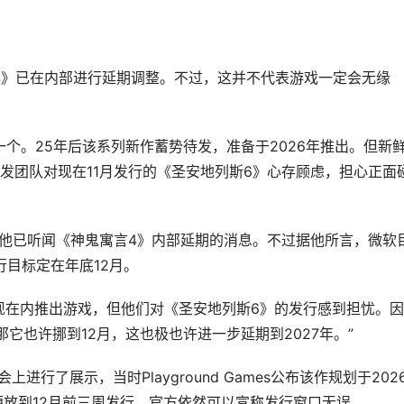
言4》已在内部进行延期调整。不过，这并不代表游戏一定会无缘
一个。25年后该系列新作蓄势待发，准备于2026年推出。但新
发团队对现在11月发行的《圣安地列斯6》心存顾虑，担心正面
日透露，他已听闻《神鬼寓言4》内部延期的消息。不过据他所言，微软
行目标定在年底12月。
现在内推出游戏，但他们对《圣安地列斯6》的发行感到担忧。
它也许挪到12月，这也极也许进一步延期到2027年。”
进行了展示，当时Playground Games公布该作规划于202
即便放到12月前三周发行，官方依然可以宣称发行窗口无误。