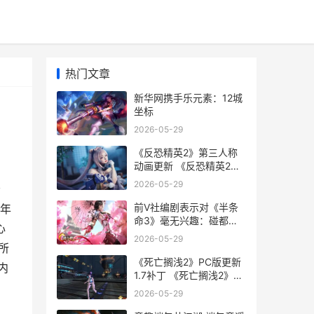
热门文章
新华网携手乐元素：12城
坐标
2026-05-29
《反恐精英2》第三人称
动画更新 《反恐精英2》
直接安装游戏
2026-05-29
会
前V社编剧表示对《半条
6年
命3》毫无兴趣：碰都不
心
想碰
2026-05-29
所
《死亡搁浅2》PC版更新
内
1.7补丁 《死亡搁浅2》
PC修改器
2026-05-29