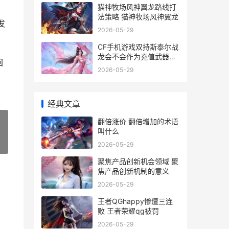
猫神牧场风神翼龙路线打
法策略 猫神牧场风神翼龙
发
2026-05-29
CF手机游戏双持斯泰尔战
龙会不会作为充值武器上
回
线 cf手机游戏双持怎么玩
2026-05-29
经典文章
翻倍涨价 翻倍增加的术语
叫什么
»
2026-05-29
聚焦产品创新机会领域 聚
焦产品创新机制的意义
2026-05-29
王者QGhappy惨遭三连
败 王者荣耀qg被罚
2026-05-29