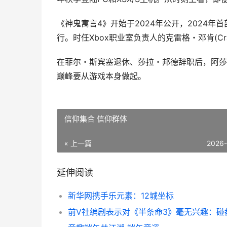
《神鬼寓言4》开始于2024年公开，2024年
行。时任Xbox职业室负责人的克雷格・邓肯(Cra
在菲尔・斯宾塞退休、莎拉・邦德辞职后，阿莎・夏尔
巅峰要从游戏本身做起。
信仰集合 信仰群体
« 上一篇
2026
延伸阅读
新华网携手乐元素：12城坐标