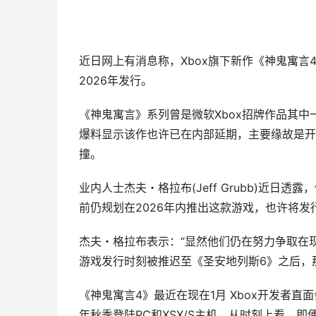
近日网上有消息称，Xbox旗下新作《神鬼寓
2026年发行。
《神鬼寓言》系列曾是微软Xbox招牌作品其中
爆料显示该作也许已在内部延期，主要缘故是开
撞。
业内人士杰夫・格拉布(Jeff Grubb)近
前仍规划在2026年内推出这款游戏，也许将发
杰夫・格拉布表示：“显然他们仍在努力争取在
游戏发行时刻被推迟至《圣安地列斯6》之后，那
《神鬼寓言4》最近在现在1月 Xbox开发者直面会上
年秋季登陆PC和XSX/S主机。从时刻上看，