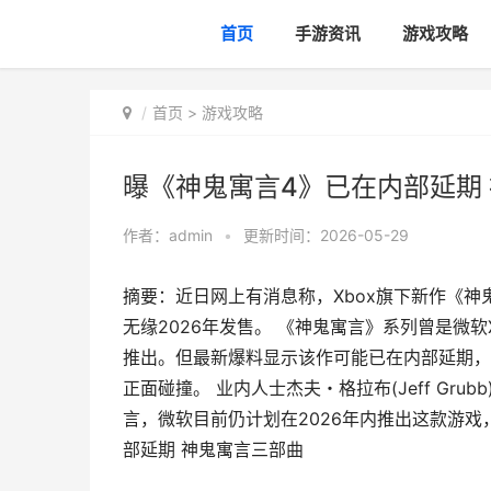
首页
手游资讯
游戏攻略
首页
>
游戏攻略
曝《神鬼寓言4》已在内部延期
作者：
admin
•
更新时间：2026-05-29
摘要：近日网上有消息称，Xbox旗下新作《
无缘2026年发售。 《神鬼寓言》系列曾是微软
推出。但最新爆料显示该作可能已在内部延期，主
正面碰撞。 业内人士杰夫・格拉布(Jeff Gr
言，微软目前仍计划在2026年内推出这款游戏
部延期 神鬼寓言三部曲