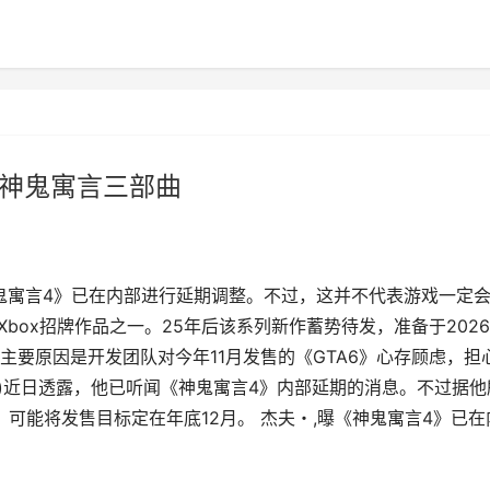
 神鬼寓言三部曲
神鬼寓言4》已在内部进行延期调整。不过，这并不代表游戏一定
Xbox招牌作品之一。25年后该系列新作蓄势待发，准备于202
要原因是开发团队对今年11月发售的《GTA6》心存顾虑，担
ubb)近日透露，他已听闻《神鬼寓言4》内部延期的消息。不过据他
，可能将发售目标定在年底12月。 杰夫・,曝《神鬼寓言4》已在