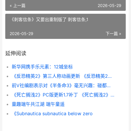
« 上一篇
2026-05-29
《刺客信条》又要出重制版了 刺客信条,1
2026-05-29
下一篇 »
延伸阅读
新华网携手乐元素：12城坐标
《反恐精英2》第三人称动画更新 《反恐精英2》直接安装游戏
前V社编剧表示对《半条命3》毫无兴趣：碰都不想碰
《死亡搁浅2》PC版更新1.7补丁 《死亡搁浅2》PC修改器
童趣端午共江湖 端午童遥
《Subnautica subnautica below zero