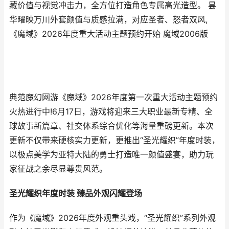
藏价值与视觉冲击力，全方位打造角色专属高光造型。 昙
华曜映万川外套颜值与质感拉满，对应圣者、怒者双风,
《魔域》2026年度重大活动主题预约开始 魔域2006版
典范魔幻网游《魔域》2026年度第一次重大活动主题预约
火热进行中!6月17日，游戏将迎来三大职业最新专精、全
球故事新篇章、社交体系综合优化等海量重磅更新。本次
更新不仅带来硬核实力更新，更推出“圣光耀织”年度时装，
以极点美学为亚特大陆的勇士打造唯一颜值盛宴，助力玩
家征战之余尽显尊贵风范。
圣光耀织年度时装 臻品外观闪耀登场
作为《魔域》2026年度外观重头戏，“圣光耀织”系列外观