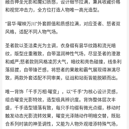
融合神圣光影和魔幻质感，设计细节拉满，兼具收藏价格
和视觉冲击力，全方位打造人物唯一高光造型。
“昙华·曜映万川”外套颜值和质感拉满，对应圣者、怒者双
风格，适配不同人物气场。
圣者款以圣洁柔光为主调，衣身缀有昙华纹路和流光暗
纹，版型庄重雅致，自带温润神性气场，尽显圣者的澄澈
和威严;怒者款则风格凌厉大气，暗纹和亮色碰撞，线条利
落挺拔，自带锋芒感，将怒者的果敢和霸气展现得淋漓尽
致，两款外套适配不同审美，征战和站街皆能脱颖而出。
唯一背饰「千手万相·曜变」，以“千手”为核心设计灵感，
组合曜变光影特效，造型极具辨识度。背饰整体层次丰
盛，千手造型错落有致，每只手均缀有微光点缀，移动时
触发动态光影流转效果，曜变光泽随动作明暗交替，既贴
合系列时装的神圣调性，又能为人物外观增添特殊气场，