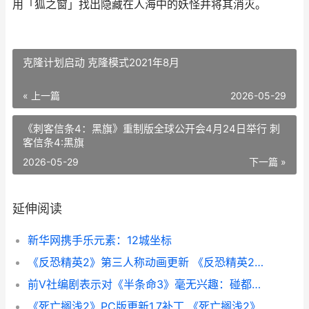
用「狐之窗」找出隐藏在人海中的妖怪并将其消灭。
克隆计划启动 克隆模式2021年8月
« 上一篇
2026-05-29
《刺客信条4：黑旗》重制版全球公开会4月24日举行 刺
客信条4:黑旗
2026-05-29
下一篇 »
延伸阅读
新华网携手乐元素：12城坐标
《反恐精英2》第三人称动画更新 《反恐精英2》直接安装游戏
前V社编剧表示对《半条命3》毫无兴趣：碰都不想碰
《死亡搁浅2》PC版更新1.7补丁 《死亡搁浅2》PC修改器