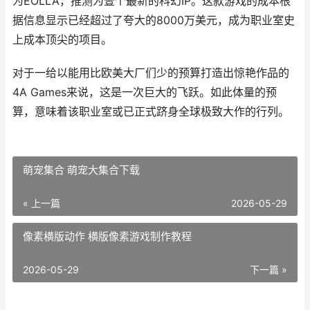
为EOLLA，推测为壹个最新的科幻IP。这款游戏的成本根
据信息显示已经超过了夸大的8000万美元，成为职业室史
上成本顶尖的项目。
对于一给以能用比欧美大厂们少的预算打造出惊艳作品的
4A Games来说，这是一次巨大的飞跃。如此体量的预
算，意味着该职业室或已正式跻身全球极致大作的行列。
萌宠集合 萌宠大集合下载
« 上一篇
2026-05-29
像素横版动作 横版像素游戏制作教程
2026-05-29
下一篇 »