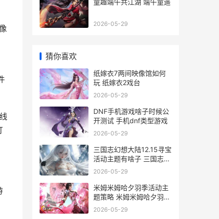
童趣端午共江湖 端午童遥
2026-05-29
图像
猜你喜欢
纸嫁衣7两间映像馆如何
件
玩 纸嫁衣2戏台
2026-05-29
DNF手机游戏啥子时候公
光线
开测试 手机dnf类型游戏
灯
2026-05-29
三国志幻想大陆12.15寻宝
活动主题有啥子 三国志幻
想大陆0.1折
2026-05-29
米姆米姆哈夕羽季活动主
游
题策略 米姆米姆哈夕羽雀
怎么培育
2026-05-29