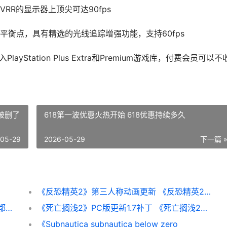
R的显示器上顶尖可达90fps
衡点，具有精选的光线追踪增强功能，支持60fps
yStation Plus Extra和Premium游戏库，付费会员可以不
被删了
618第一波优惠火热开始 618优惠持续多久
-05-29
2026-05-29
下一篇 
《反恐精英2》第三人称动画更新 《反恐精英2》直接安装游戏
前V社编剧表示对《半条命3》毫无兴趣：碰都不想碰
《死亡搁浅2》PC版更新1.7补丁 《死亡搁浅2》PC修改器
《Subnautica subnautica below zero