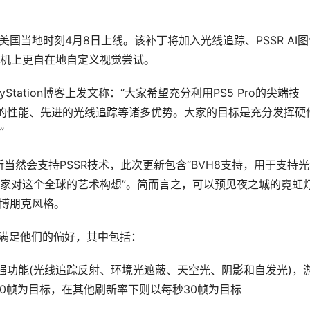
将于美国当地时刻4月8日上线。该补丁将加入光线追踪、PSSR AI
机上更自在地自定义视觉尝试。
layStation博客上发文称：“大家希望充分利用PS5 Pro的尖端技
劲的性能、先进的光线追踪等诸多优势。大家的目标是充分发挥硬
”
ro更新当然会支持PSSR技术，此次更新包含“BVH8支持，用于支持
家对这个全球的艺术构想”。简而言之，可以预见夜之城的霓虹
赛博朋克风格。
法以满足他们的偏好，其中包括：
强功能(光线追踪反射、环境光遮蔽、天空光、阴影和自发光)，
秒40帧为目标，在其他刷新率下则以每秒30帧为目标