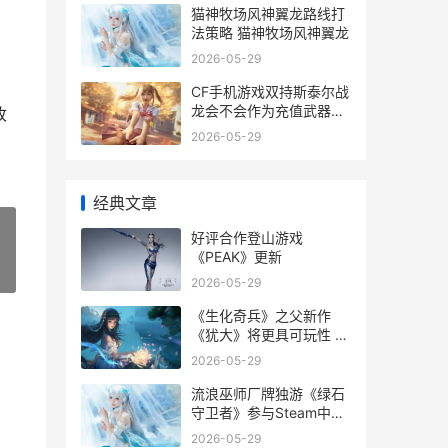
猫神牧场风神翼龙路线打
法策略 猫神牧场风神翼龙
2026-05-29
CF手机游戏双持斯泰尔战
龙会不会作为充值武器上
收
线 cf手机游戏双持怎么玩
2026-05-29
经典文章
好评合作登山游戏
《PEAK》更新
»
2026-05-29
《生化奇兵》之父新作
《犹大》将更具可玩性 生
化奇兵2022
2026-05-29
流浪巫师厂牌独游《绿石
守卫者》参与Steam中世
纪游戏节 流浪的巫妖
2026-05-29