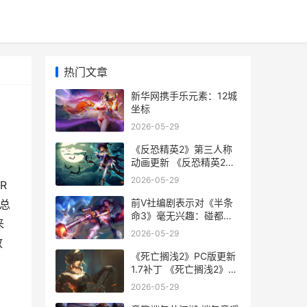
热门文章
新华网携手乐元素：12城
坐标
2026-05-29
《反恐精英2》第三人称
动画更新 《反恐精英2》
直接安装游戏
2026-05-29
R
前V社编剧表示对《半条
总
命3》毫无兴趣：碰都不
来
想碰
2026-05-29
放
《死亡搁浅2》PC版更新
1.7补丁 《死亡搁浅2》
PC修改器
2026-05-29