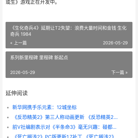
或生》游戏正在开发中。
《生化奇兵4》延期让T2失望：浪费大量时间和金钱 生化
奇兵 1984
« 上一篇
2026-05-29
系列新里程碑 里程碑 新起点
2026-05-29
下一篇 »
延伸阅读
新华网携手乐元素：12城坐标
《反恐精英2》第三人称动画更新 《反恐精英2》直接安装游戏
前V社编剧表示对《半条命3》毫无兴趣：碰都不想碰
《死亡搁浅2》PC版更新1.7补丁 《死亡搁浅2》PC修改器