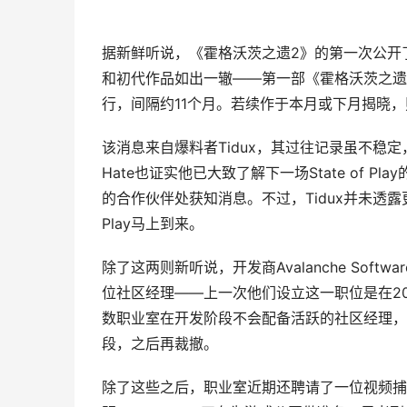
据新鲜听说，《霍格沃茨之遗2》的第一次公开了也许就在
和初代作品如出一辙——第一部《霍格沃茨之遗》正是
行，间隔约11个月。若续作于本月或下月揭晓，
该消息来自爆料者Tidux，其过往记录虽不稳定
Hate也证实他已大致了解下一场State of
的合作伙伴处获知消息。不过，Tidux并未透露更
Play马上到来。
除了这两则新听说，开发商Avalanche So
位社区经理——上一次他们设立这一职位是在20
数职业室在开发阶段不会配备活跃的社区经理，
段，之后再裁撤。
除了这些之后，职业室近期还聘请了一位视频捕