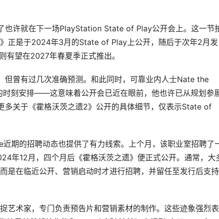
下一场PlayStation State of Play公开会上。这一节
于2024年3月的State of Play上公开，随后于次年2月发
则有望在2027年春夏季正式推出。
，但曾有过几次准确预测。和此同时，可靠业内人士Nate the
 Play的时刻安排——这意味着公开会已近在眼前，他也许已从规划参
多关于《霍格沃茨之遗2》公开的具体细节，仅表示State of
ftware近期的招聘动态也提供了有力线索。上个月，该职业室招聘了
24年12月，四个月后《霍格沃茨之遗》便正式公开。通常，大
而是在临近公开、营销启动时才进行招聘，并留任至发行后支持
捉艺术家，专门负责预告片和营销素材的制作。这些迹象强烈表