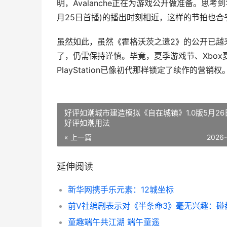
明，Avalanche正在为游戏公开做准备。思考
月25日首播)的播出时刻相近，这样的节拍也合
虽然如此，虽然《霍格沃茨之遗2》的公开已越来越确定，
了，仍需保持谨慎。毕竟，夏季游戏节、Xbo
PlayStation已像初代那样锁定了续作的营销权
好评如潮城市建造模拟《自在城镇》1.0版5月26
好评如潮用法
« 上一篇
2026
延伸阅读
新华网携手乐元素：12城坐标
童趣端午共江湖 端午童遥