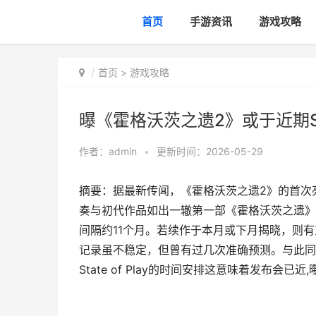
首页
手游资讯
游戏攻略
首页
>
游戏攻略
曝《霍格沃茨之遗2》或于近期S
作者：
admin
•
更新时间：2026-05-29
摘要：据最新传闻，《霍格沃茨之遗2》的首次亮相可能就
奏与初代作品如出一辙第一部《霍格沃茨之遗》正是于
间隔约11个月。若续作于本月或下月揭晓，则有望
记录虽不稳定，但曾有过几次准确预测。与此同时，
State of Play的时间安排这意味着发布会已