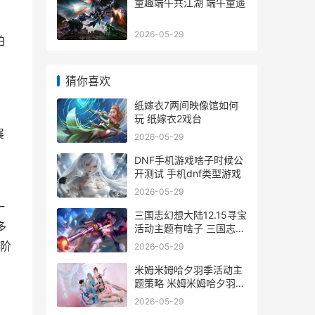
童趣端午共江湖 端午童遥
2026-05-29
拍
猜你喜欢
纸嫁衣7两间映像馆如何
玩 纸嫁衣2戏台
展
2026-05-29
DNF手机游戏啥子时候公
开测试 手机dnf类型游戏
2026-05-29
一
三国志幻想大陆12.15寻宝
多
活动主题有啥子 三国志幻
想大陆0.1折
阶
2026-05-29
米姆米姆哈夕羽季活动主
题策略 米姆米姆哈夕羽雀
怎么培育
2026-05-29