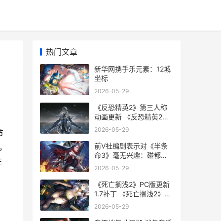
热门文章
新华网携手乐元素：12城
坐标
2026-05-29
《反恐精英2》第三人称
动画更新 《反恐精英2》
直接安装游戏
2026-05-29
节
前V社编剧表示对《半条
售，
命3》毫无兴趣：碰都不
往
想碰
2026-05-29
《死亡搁浅2》PC版更新
1.7补丁 《死亡搁浅2》
PC修改器
2026-05-29