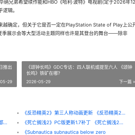
到华纳兄弟希望续作能和HBO《哈利·波特》电视剧(定于2026年1
乎逻辑。
但关于它是否一定在PlayStation State of Play上公
x夏季展示会等大型活动主题同样也许是其登台的舞台——除非
。
日推出
《颂钟长鸣》GDC专访：四人联机或提至六人 《颂钟
长鸣》铁矿在哪?
-05-29
2026-05-29
下一篇 
《反恐精英2》第三人称动画更新 《反恐精英2》直接安装游戏
前V社编剧表示对《半条命3》毫无兴趣：碰都不想碰
《死亡搁浅2》PC版更新1.7补丁 《死亡搁浅2》PC修改器
《Subnautica subnautica below zero