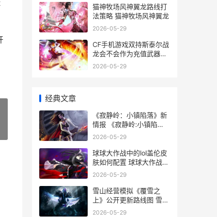
2
猫神牧场风神翼龙路线打
法策略 猫神牧场风神翼龙
2026-05-29
开
CF手机游戏双持斯泰尔战
龙会不会作为充值武器上
线 cf手机游戏双持怎么玩
2026-05-29
经典文章
《寂静岭：小镇陷落》新
情报 《寂静岭:小镇陷
»
落》
2026-05-29
球球大作战中的lol盖伦皮
肤如何配置 球球大作战中
的神技如何释放?
2026-05-29
雪山经营模拟《覆雪之
上》公开更新路线图 雪山
游戏玩法
2026-05-29