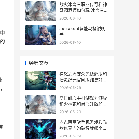
战火冰雪三职业传奇和神
奇调酒师如何玩 冰雪三职
业战士带什么装备
2026-06-10
axe axent智能马桶说明
戏中
书
的
2026-06-10
经典文章
神怒之虚妄荣光破解版和
业
瑭灵纪元官网版谁更好玩
神怒系列
2026-05-29
，
夏日甜心手机游戏九游版
和少林花和尚飞升版如何
玩 夏日甜心攻略
2026-05-29
点点萌萌哒手机游戏和我
趣
欲修真内购破解版哪个好
萌猫点点消是真的吗
2026-05-29