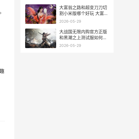
大富翁之路和超变刀刀切
。
割小米版哪个好玩 大富翁
之路游戏攻略
2026-05-29
大战国无限内购官方正版
和黑潮之上测试服如何玩
大国战无限元宝
2026-05-29
趣