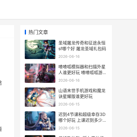
热门文章
圣域屠龙传奇和征途永恒
sf哪个好 屠龙圣域礼包码
2026-06-16
喳喳呱模拟器和扫描外星
人谁更好玩 喳喳呱呱游戏
解说
2026-06-16
途
山语末世手机游戏和魔龙
诀星耀版谁更好玩
2026-06-15
迟到4节课和超级幸存3D
哪个好玩 上课迟到多少分
钟算旷课
2026-06-15
恒