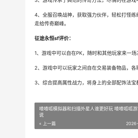
3、游戏传承了典范的传奇方法，尽情的在游戏
4、全服召唤战神，获取强力伙伴，轻松打怪练
走给传奇巅峰。
征途永恒sf评价：
1、游戏中可以自在PK，随时和其他玩家来一场
2、游戏中可以玩家之间自在交易装备物品，各
3、综合提高属性战力，将身上的全部配饰法宝
喳喳呱模拟器和扫描外星人谁更好玩 喳喳呱呱游
说
« 上一篇
2026