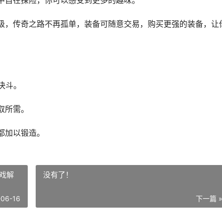
中自在探险，你可以感受到更多的趣味。
级，传奇之路不再孤单，装备可随意交易，购买更强的装备，让
决斗。
取所需。
都加以锻造。
戏解
没有了！
-06-16
下一篇 