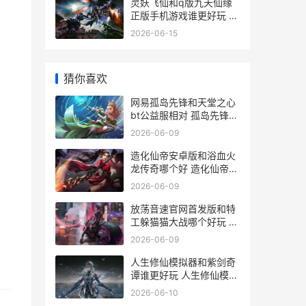
灵妖飞仙和q版九天仙缘
正版手机游戏谁更好玩 灵
妖鉴怎么搭配
2026-06-15
猜你喜欢
网易孤岛先锋和天堂之心
bt公益服相对 孤岛先锋网
易官方下载
2026-06-09
造化仙帝安卓版和浴血火
龙传奇哪个好 造化仙帝免
费
2026-06-09
放荡音速官网首发版和特
工躲猫猫大战哪个好玩 放
荡歌词
2026-06-09
人生修仙模拟器和紫剑奇
谭谁更好玩 人生修仙模拟
器网页版
2026-06-10