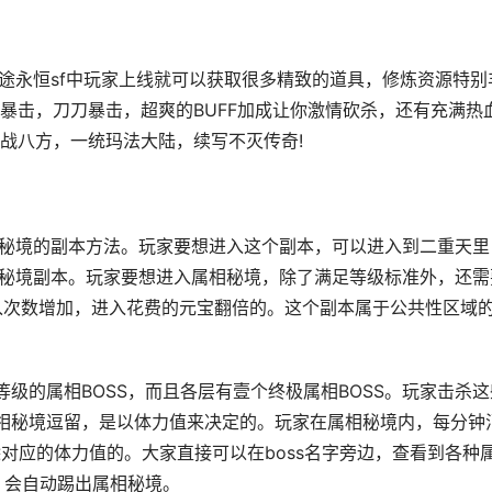
征途永恒sf中玩家上线就可以获取很多精致的道具，修炼资源特别
暴击，刀刀暴击，超爽的BUFF加成让你激情砍杀，还有充满热
战八方，一统玛法大陆，续写不灭传奇!
相秘境的副本方法。玩家要想进入这个副本，可以进入到二重天里
属相秘境副本。玩家要想进入属相秘境，除了满足等级标准外，还需
入次数增加，进入花费的元宝翻倍的。这个副本属于公共性区域
级的属相BOSS，而且各层有壹个终极属相BOSS。玩家击杀这
属相秘境逗留，是以体力值来决定的。玩家在属相秘境内，每分钟
除对应的体力值的。大家直接可以在boss名字旁边，查看到各种
，会自动踢出属相秘境。